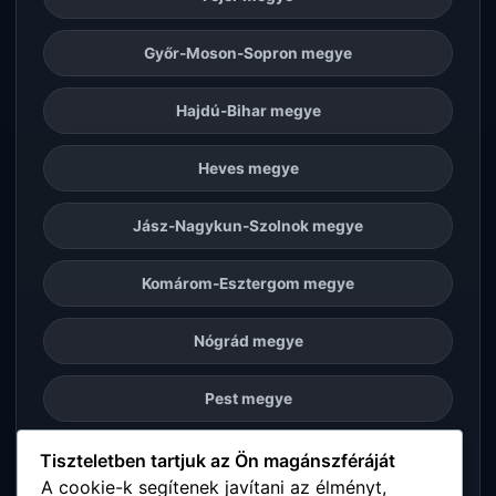
Győr-Moson-Sopron megye
Hajdú-Bihar megye
Heves megye
Jász-Nagykun-Szolnok megye
Komárom-Esztergom megye
Nógrád megye
Pest megye
Somogy megye
Tiszteletben tartjuk az Ön magánszféráját
A cookie-k segítenek javítani az élményt,