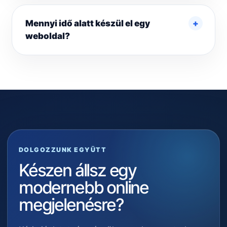
Mennyi idő alatt készül el egy
weboldal?
DOLGOZZUNK EGYÜTT
Készen állsz egy
modernebb online
megjelenésre?