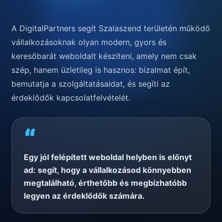
A DigitalPartners segít Szalaszend területén működő
vállalkozásoknak olyan modern, gyors és
keresőbarát weboldalt készíteni, amely nem csak
szép, hanem üzletileg is hasznos: bizalmat épít,
bemutatja a szolgáltatásaidat, és segíti az
érdeklődők kapcsolatfelvételét.
“
Egy jól felépített weboldal helyben is előnyt
ad: segít, hogy a vállalkozásod könnyebben
megtalálható, érthetőbb és megbízhatóbb
legyen az érdeklődők számára.