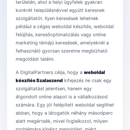
területén, ahol a helyi ügyfelek gyakran
konkrét településnévvel együtt keresnek
szolgáltatót. Ilyen keresések lehetnek
például a céges weboldal készítés, weboldal
felújítás, keresőoptimalizálás vagy online
marketing témájú keresések, amelyeknél a
felhasználó gyorsan szeretne megbízható
megoldást találni.
A DigitalPartners célja, hogy a
weboldal
készítés Szalaszend
kifejezés ne csak egy
szolgáltatást jelentsen, hanem egy
átgondolt online alapot is a vállalkozásod
számára. Egy jól felépített weboldal segíthet
abban, hogy a látogatók néhány másodperc
alatt megértsék, mivel foglalkozol, milyen
problémára kínálsz megoldást, miért