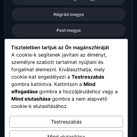
Nógrád megye
Pest megye
Somogy megye
Tiszteletben tartjuk az Ön magánszféráját
A cookie-k segítenek javítani az élményt,
személyre szabott tartalmat nyújtani és
Szabolcs-Szatmár-Bereg megye
forgalmat elemezni. Kiválaszthatja, mely
cookie-kat engedélyezi a
Testreszabás
Tolna megye
gombra kattintva. Kattintson a
Mind
elfogadása
gombra a hozzájáruláshoz vagy a
Vas megye
Mind elutasítása
gombra a nem alapvető
cookie-k elutasításához.
Veszprém megye
Testreszabás
Zala megye
Mind elutasítása