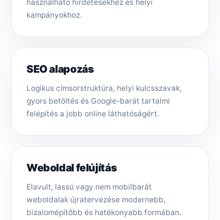
használható hirdetésekhez és helyi
kampányokhoz.
SEO alapozás
Logikus címsorstruktúra, helyi kulcsszavak,
gyors betöltés és Google-barát tartalmi
felépítés a jobb online láthatóságért.
Weboldal felújítás
Elavult, lassú vagy nem mobilbarát
weboldalak újratervezése modernebb,
bizalomépítőbb és hatékonyabb formában.