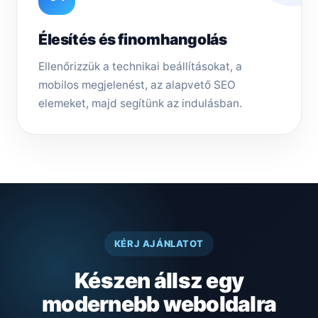
Élesítés és finomhangolás
Ellenőrizzük a technikai beállításokat, a
mobilos megjelenést, az alapvető SEO
elemeket, majd segítünk az indulásban.
KÉRJ AJÁNLATOT
Készen állsz egy
modernebb weboldalra