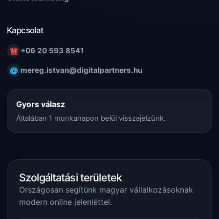
Kapcsolat
☎
+06 20 593 8541
@
mereg.istvan@digitalpartners.hu
Gyors válasz
Általában 1 munkanapon belül visszajelzünk.
Szolgáltatási területek
Országosan segítünk magyar vállalkozásoknak
modern online jelenléttel.