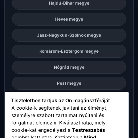
Hajdú-Bihar megye
Heves megye
Jász-Nagykun-Szolnok megye
Komárom-Esztergom megye
Nógrád megye
Pest megye
Somogy megye
Tiszteletben tartjuk az Ön magánszféráját
A cookie-k segítenek javítani az élményt,
személyre szabott tartalmat nyújtani és
Szabolcs-Szatmár-Bereg megye
forgalmat elemezni. Kiválaszthatja, mely
cookie-kat engedélyezi a
Testreszabás
Tolna megye
gombra kattintva. Kattintson a
Mind