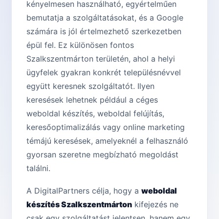
kényelmesen használható, egyértelműen
bemutatja a szolgáltatásokat, és a Google
számára is jól értelmezhető szerkezetben
épül fel. Ez különösen fontos
Szalkszentmárton területén, ahol a helyi
ügyfelek gyakran konkrét településnévvel
együtt keresnek szolgáltatót. Ilyen
keresések lehetnek például a céges
weboldal készítés, weboldal felújítás,
keresőoptimalizálás vagy online marketing
témájú keresések, amelyeknél a felhasználó
gyorsan szeretne megbízható megoldást
találni.
A DigitalPartners célja, hogy a
weboldal
készítés Szalkszentmárton
kifejezés ne
csak egy szolgáltatást jelentsen, hanem egy