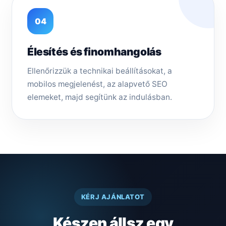
04
Élesítés és finomhangolás
Ellenőrizzük a technikai beállításokat, a
mobilos megjelenést, az alapvető SEO
elemeket, majd segítünk az indulásban.
KÉRJ AJÁNLATOT
Készen állsz egy