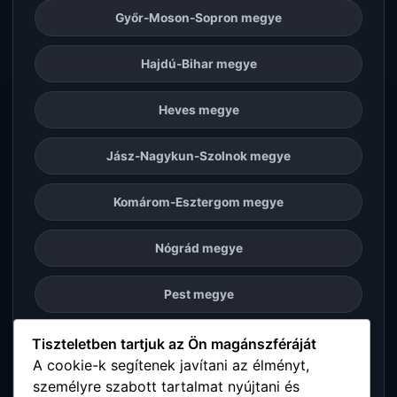
Győr-Moson-Sopron megye
Hajdú-Bihar megye
Heves megye
Jász-Nagykun-Szolnok megye
Komárom-Esztergom megye
Nógrád megye
Pest megye
Somogy megye
Tiszteletben tartjuk az Ön magánszféráját
A cookie-k segítenek javítani az élményt,
személyre szabott tartalmat nyújtani és
Szabolcs-Szatmár-Bereg megye