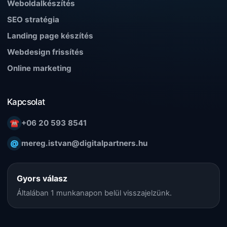
Weboldalkészítés
SEO stratégia
Landing page készítés
Webdesign frissítés
Online marketing
Kapcsolat
☎
+06 20 593 8541
@
mereg.istvan@digitalpartners.hu
Gyors válasz
Általában 1 munkanapon belül visszajelzünk.