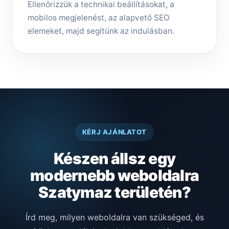
Ellenőrizzük a technikai beállításokat, a
mobilos megjelenést, az alapvető SEO
elemeket, majd segítünk az indulásban.
KÉRJ AJÁNLATOT
Készen állsz egy
modernebb weboldalra
Szatymaz területén?
Írd meg, milyen weboldalra van szükséged, és