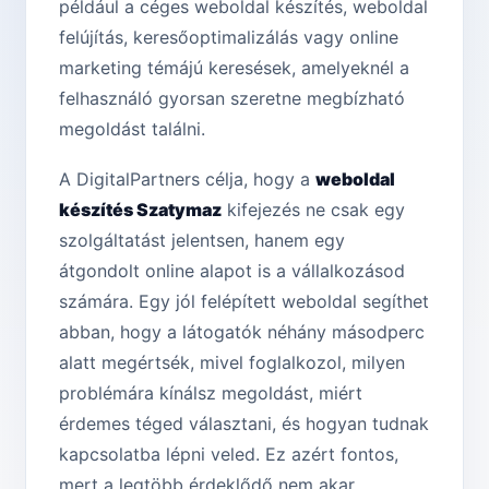
például a céges weboldal készítés, weboldal
felújítás, keresőoptimalizálás vagy online
marketing témájú keresések, amelyeknél a
felhasználó gyorsan szeretne megbízható
megoldást találni.
A DigitalPartners célja, hogy a
weboldal
készítés Szatymaz
kifejezés ne csak egy
szolgáltatást jelentsen, hanem egy
átgondolt online alapot is a vállalkozásod
számára. Egy jól felépített weboldal segíthet
abban, hogy a látogatók néhány másodperc
alatt megértsék, mivel foglalkozol, milyen
problémára kínálsz megoldást, miért
érdemes téged választani, és hogyan tudnak
kapcsolatba lépni veled. Ez azért fontos,
mert a legtöbb érdeklődő nem akar