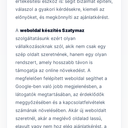
értékesítési eszköz is: segít bizalmat építeni,
válaszol a gyakori kérdésekre, kiemeli az
előnyöket, és megkönnyíti az ajánlatkérést.
A
weboldal készítés Szatymaz
szolgáltatásunk ezért olyan
vállalkozásoknak szól, akik nem csak egy
szép oldalt szeretnének, hanem egy olyan
rendszert, amely hosszabb távon is
támogatja az online növekedést. A
megfelelően felépített weboldal segíthet a
Google-ben való jobb megjelenésben, a
látogatók megtartásában, az érdeklődők
meggyőzésében és a kapcsolatfelvételek
számának növelésében. Akár új weboldalt
szeretnél, akár a meglévő oldalad lassú,
elavult vagy nem hoz elég ajánlatkérést, a