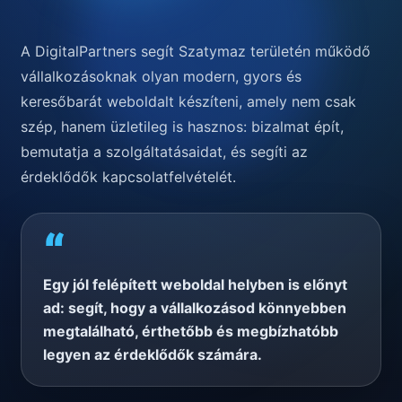
A DigitalPartners segít Szatymaz területén működő
vállalkozásoknak olyan modern, gyors és
keresőbarát weboldalt készíteni, amely nem csak
szép, hanem üzletileg is hasznos: bizalmat épít,
bemutatja a szolgáltatásaidat, és segíti az
érdeklődők kapcsolatfelvételét.
“
Egy jól felépített weboldal helyben is előnyt
ad: segít, hogy a vállalkozásod könnyebben
megtalálható, érthetőbb és megbízhatóbb
legyen az érdeklődők számára.