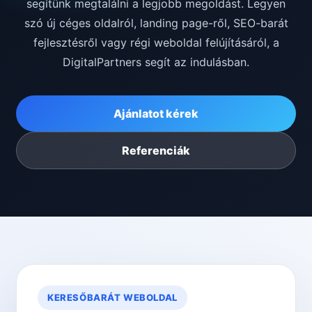
segítünk megtalálni a legjobb megoldást. Legyen
szó új céges oldalról, landing page-ről, SEO-barát
fejlesztésről vagy régi weboldal felújításáról, a
DigitalPartners segít az indulásban.
Ajánlatot kérek
Referenciák
KERESŐBARÁT WEBOLDAL