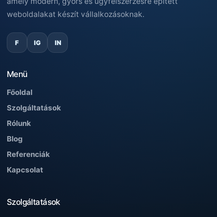
amely modern, gyors és ügyfélszerzésre épített
weboldalakat készít vállalkozásoknak.
F
IG
IN
Menü
Főoldal
Szolgáltatások
Rólunk
Blog
Referenciák
Kapcsolat
Szolgáltatások