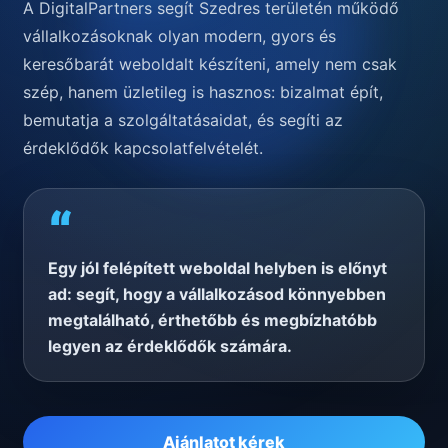
A DigitalPartners segít Szedres területén működő
vállalkozásoknak olyan modern, gyors és
keresőbarát weboldalt készíteni, amely nem csak
szép, hanem üzletileg is hasznos: bizalmat épít,
bemutatja a szolgáltatásaidat, és segíti az
érdeklődők kapcsolatfelvételét.
“
Egy jól felépített weboldal helyben is előnyt
ad: segít, hogy a vállalkozásod könnyebben
megtalálható, érthetőbb és megbízhatóbb
legyen az érdeklődők számára.
Ajánlatot kérek