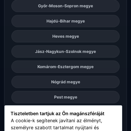
Győr-Moson-Sopron megye
Hajdú-Bihar megye
Heves megye
Jász-Nagykun-Szolnok megye
Komárom-Esztergom megye
Nógrád megye
Pest megye
Somogy megye
Tiszteletben tartjuk az Ön magánszféráját
A cookie-k segítenek javítani az élményt,
személyre szabott tartalmat nyújtani és
Szabolcs-Szatmár-Bereg megye