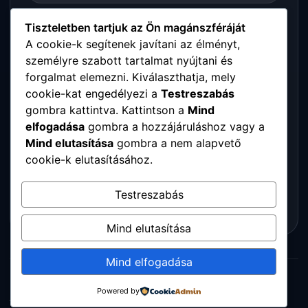
Somogy megye
Tiszteletben tartjuk az Ön magánszféráját
A cookie-k segítenek javítani az élményt,
személyre szabott tartalmat nyújtani és
Szabolcs-Szatmár-Bereg megye
forgalmat elemezni. Kiválaszthatja, mely
cookie-kat engedélyezi a
Testreszabás
Tolna megye
gombra kattintva. Kattintson a
Mind
elfogadása
gombra a hozzájáruláshoz vagy a
Vas megye
Mind elutasítása
gombra a nem alapvető
cookie-k elutasításához.
Veszprém megye
Testreszabás
Zala megye
Mind elutasítása
Mind elfogadása
© 2026 Digitalpartners. Minden jog fenntartva.
Powered by
Adatkezelési tájékoztató
Impresszum