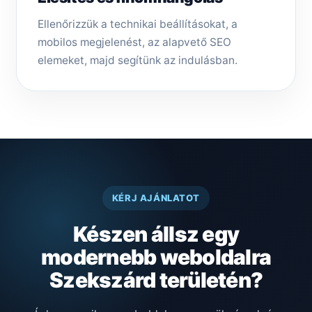
Ellenőrizzük a technikai beállításokat, a
mobilos megjelenést, az alapvető SEO
elemeket, majd segítünk az indulásban.
KÉRJ AJÁNLATOT
Készen állsz egy
modernebb weboldalra
Szekszárd területén?