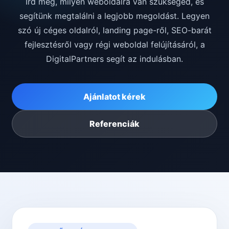
Írd meg, milyen weboldalra van szükséged, és
segítünk megtalálni a legjobb megoldást. Legyen
szó új céges oldalról, landing page-ről, SEO-barát
fejlesztésről vagy régi weboldal felújításáról, a
DigitalPartners segít az indulásban.
Ajánlatot kérek
Referenciák