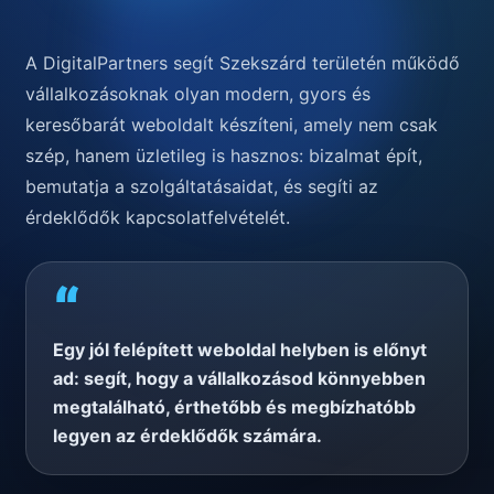
A DigitalPartners segít Szekszárd területén működő
vállalkozásoknak olyan modern, gyors és
keresőbarát weboldalt készíteni, amely nem csak
szép, hanem üzletileg is hasznos: bizalmat épít,
bemutatja a szolgáltatásaidat, és segíti az
érdeklődők kapcsolatfelvételét.
“
Egy jól felépített weboldal helyben is előnyt
ad: segít, hogy a vállalkozásod könnyebben
megtalálható, érthetőbb és megbízhatóbb
legyen az érdeklődők számára.