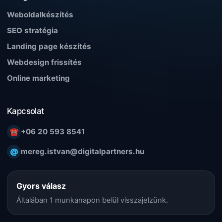
Weboldalkészítés
SEO stratégia
Landing page készítés
Webdesign frissítés
Online marketing
Kapcsolat
☎
+06 20 593 8541
@
mereg.istvan@digitalpartners.hu
Gyors válasz
Általában 1 munkanapon belül visszajelzünk.