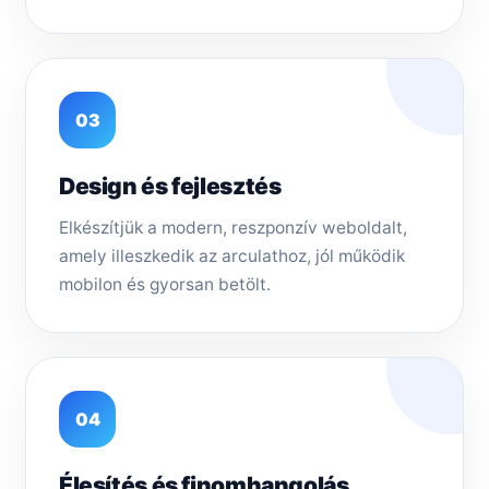
03
Design és fejlesztés
Elkészítjük a modern, reszponzív weboldalt,
amely illeszkedik az arculathoz, jól működik
mobilon és gyorsan betölt.
04
Élesítés és finomhangolás