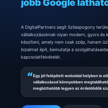
gyors mobilos mű
A DigitalPartners segít Szilaspogony terü
vállalkozásoknak olyan modern, gyors és 
készíteni, amely nem csak szép, hanem üzl
bizalmat épít, bemutatja a szolgáltatásaida
kapcsolatfelvételét.
“
Egy jól felépített weboldal helyben is el
vállalkozásod könnyebben megtalálható
megbízhatóbb legyen az érdeklődők sz