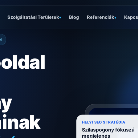
Szolgáltatási Területek
Blog
Referenciák
Kapcs
▾
▾
N
oldal
ny
ainak
óságra
HELYI SEO STRATÉGIA
Szilaspogony fókuszú
megjelenés