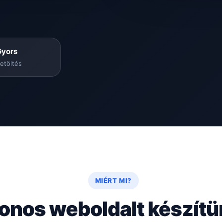
Gyors
etöltés
MIÉRT MI?
onos weboldalt készít