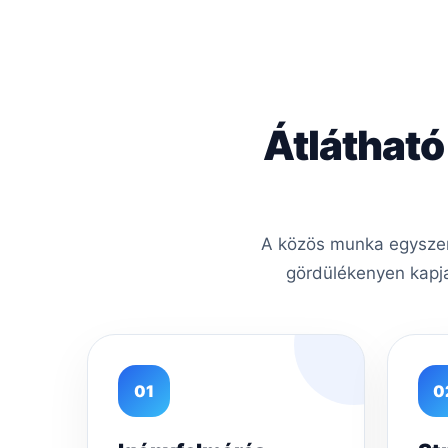
Átlátható
A közös munka egyszerű
gördülékenyen kapja
01
0