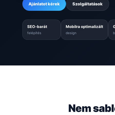
Ajánlatot kérek
Szolgáltatások
SEO-barát
Mobilra optimalizált
felépítés
design
b
Nem sabl