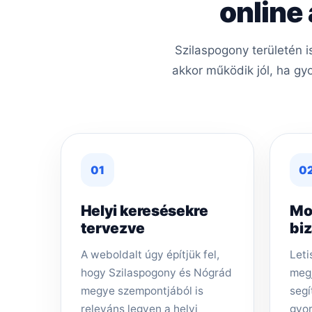
online
Szilaspogony területén 
akkor működik jól, ha gy
01
0
Helyi keresésekre
Mo
tervezve
bi
A weboldalt úgy építjük fel,
Leti
hogy Szilaspogony és Nógrád
megj
megye szempontjából is
segí
releváns legyen a helyi
gyor