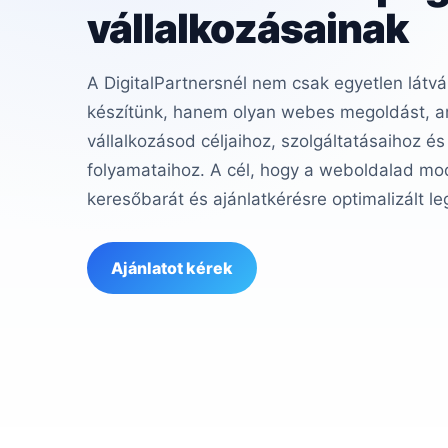
vállalkozásainak
A DigitalPartnersnél nem csak egyetlen látvá
készítünk, hanem olyan webes megoldást, am
vállalkozásod céljaihoz, szolgáltatásaihoz és
folyamataihoz. A cél, hogy a weboldalad mod
keresőbarát és ajánlatkérésre optimalizált le
Ajánlatot kérek