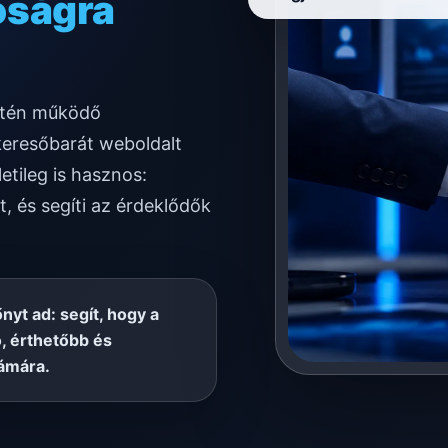
ködésre
letén működő
keresőbarát weboldalt
etileg is hasznos:
t, és segíti az érdeklődők
őnyt ad: segít, hogy a
, érthetőbb és
ámára.