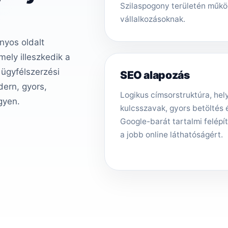
Szilaspogony területén műk
vállalkozásoknak.
nyos oldalt
ely illeszkedik a
 ügyfélszerzési
SEO alapozás
ern, gyors,
Logikus címsorstruktúra, hely
gyen.
kulcsszavak, gyors betöltés 
Google-barát tartalmi felépí
a jobb online láthatóságért.