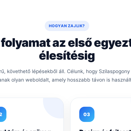
HOGYAN ZAJLIK?
 folyamat az első egyez
élesítésig
, követhető lépésekből áll. Célunk, hogy Szilaspogony 
nak olyan weboldalt, amely hosszabb távon is használh
2
03