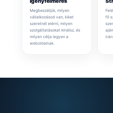
Igényfelmérés
St
Megbeszéljük, milyen
Felé
vállalkozásod van, kiket
fő s
szeretnél elérni, milyen
sze
szolgáltatásokat kínálsz, és
aján
milyen célja legyen a
irán
weboldalnak.