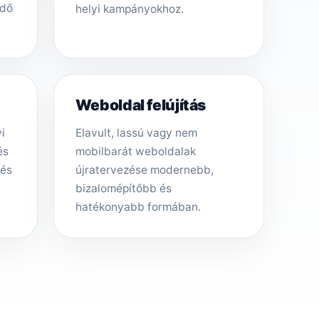
ödő
helyi kampányokhoz.
Weboldal felújítás
i
Elavult, lassú vagy nem
és
mobilbarát weboldalak
tés
újratervezése modernebb,
bizalomépítőbb és
hatékonyabb formában.