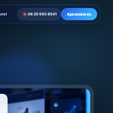
Ajánlatkérés
olat
06 20 593 8541
☎