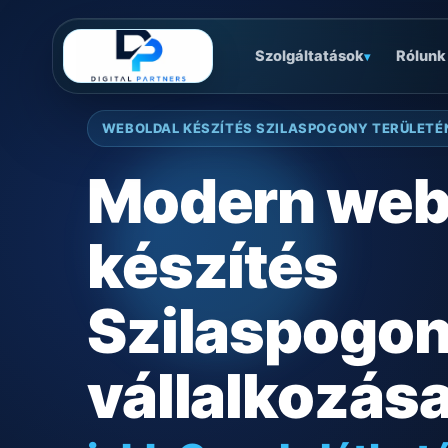
Szolgáltatások
Rólunk
▾
WEBOLDAL KÉSZÍTÉS SZILASPOGONY TERÜLETÉ
Modern web
készítés
Szilaspogo
vállalkozás
jobb Google láthat