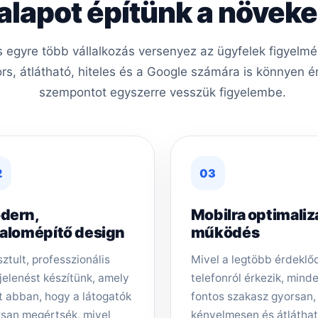
 alapot építünk a növe
is egyre több vállalkozás versenyez az ügyfelek figyel
ors, átlátható, hiteles és a Google számára is könnyen é
szempontot egyszerre vesszük figyelembe.
2
03
dern,
Mobilra optimaliz
zalomépítő design
működés
sztult, professzionális
Mivel a legtöbb érdeklő
elenést készítünk, amely
telefonról érkezik, mind
t abban, hogy a látogatók
fontos szakasz gyorsan,
san megértsék, mivel
kényelmesen és átlátha