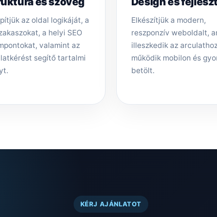
ruktúra és szöveg
Design és fejlesz
pítjük az oldal logikáját, a
Elkészítjük a modern,
zakaszokat, a helyi SEO
reszponzív weboldalt, 
mpontokat, valamint az
illeszkedik az arculathoz,
latkérést segítő tartalmi
működik mobilon és gyo
yt.
betölt.
KÉRJ AJÁNLATOT