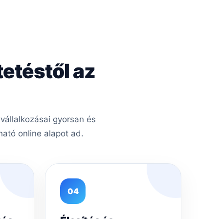
tetéstől az
vállalkozásai gyorsan és
ató online alapot ad.
04