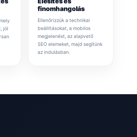
tés
Élesítés és
finomhangolás
Ellenőrizzük a technikai
amely
beállításokat, a mobilos
 jól
megjelenést, az alapvető
rsan
SEO elemeket, majd segítünk
az indulásban.