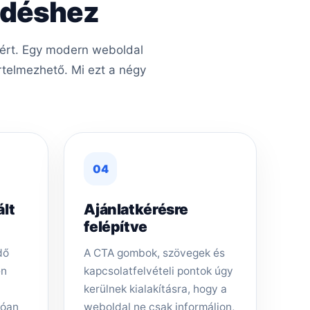
kedéshez
méért. Egy modern weboldal
rtelmezhető. Mi ezt a négy
04
ált
Ajánlatkérésre
felépítve
dő
A CTA gombok, szövegek és
en
kapcsolatfelvételi pontok úgy
kerülnek kialakításra, hogy a
tóan
weboldal ne csak informáljon,