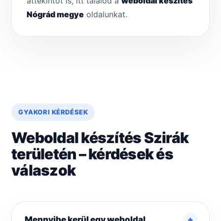
áttekintőt is, itt találod a
weboldal készítés
Nógrád megye
oldalunkat.
GYAKORI KÉRDÉSEK
Weboldal készítés Szirák
területén – kérdések és
válaszok
Mennyibe kerül egy weboldal