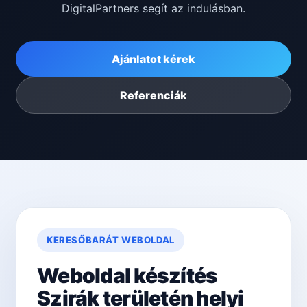
DigitalPartners segít az indulásban.
Ajánlatot kérek
Referenciák
KERESŐBARÁT WEBOLDAL
Weboldal készítés
Szirák területén helyi