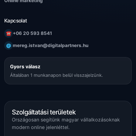
Online marketing
Kapcsolat
☎
+06 20 593 8541
@
mereg.istvan@digitalpartners.hu
Gyors válasz
Általában 1 munkanapon belül visszajelzünk.
Szolgáltatási területek
Országosan segítünk magyar vállalkozásoknak
modern online jelenléttel.