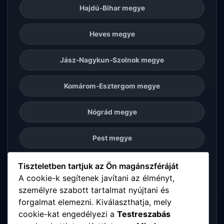
Hajdú-Bihar megye
Heves megye
Jász-Nagykun-Szolnok megye
Komárom-Esztergom megye
Nógrád megye
Pest megye
Somogy megye
Tiszteletben tartjuk az Ön magánszféráját
A cookie-k segítenek javítani az élményt,
személyre szabott tartalmat nyújtani és
Szabolcs-Szatmár-Bereg megye
forgalmat elemezni. Kiválaszthatja, mely
cookie-kat engedélyezi a
Testreszabás
Tolna megye