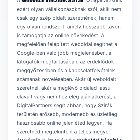
A
weboldal készítés Szirák
szolgáltatásunk
ezért olyan vállalkozásoknak szól, akik nem
csak egy szép oldalt szeretnének, hanem
egy olyan rendszert, amely hosszabb távon
is támogatja az online növekedést. A
megfelelően felépített weboldal segíthet a
Google-ben való jobb megjelenésben, a
látogatók megtartásában, az érdeklődők
meggyőzésében és a kapcsolatfelvételek
számának növelésében. Akár új weboldalt
szeretnél, akár a meglévő oldalad lassú,
elavult vagy nem hoz elég ajánlatkérést, a
DigitalPartners segít abban, hogy Szirák
területén erősebb, modernebb és üzletileg
hasznosabb online jelenléted legyen. Ha
szeretnéd megtekinteni a teljes megyei