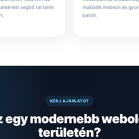
latkérést segítő tartalmi
működik mobilon és gyo
t.
betölt.
KÉRJ AJÁNLATOT
z egy modernebb webol
területén?