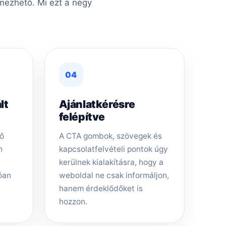
lmezhető. Mi ezt a négy
04
lt
Ajánlatkérésre
felépítve
dő
A CTA gombok, szövegek és
n
kapcsolatfelvételi pontok úgy
kerülnek kialakításra, hogy a
óan
weboldal ne csak informáljon,
hanem érdeklődőket is
hozzon.