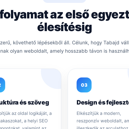
 folyamat az első egyezt
élesítésig
rű, követhető lépésekből áll. Célunk, hogy Tabajd vál
nak olyan weboldalt, amely hosszabb távon is használha
2
03
uktúra és szöveg
Design és fejlesz
ítjük az oldal logikáját, a
Elkészítjük a modern,
zakaszokat, a helyi SEO
reszponzív weboldalt, a
pontokat, valamint az
illeszkedik az arculathoz,