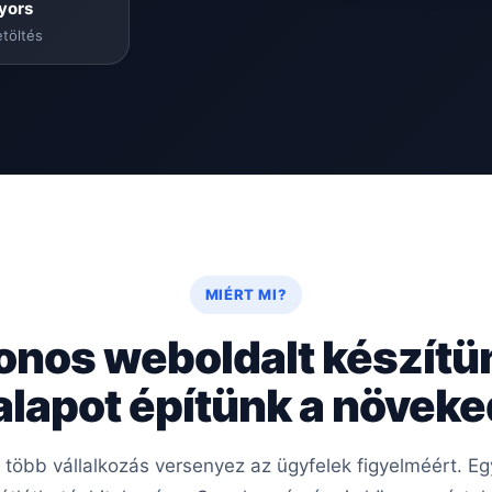
yors
töltés
MIÉRT MI?
onos weboldalt készítü
 alapot építünk a növek
e több vállalkozás versenyez az ügyfelek figyelméért. 