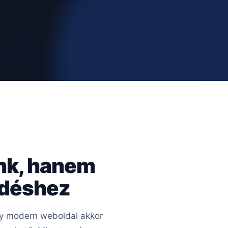
nk, hanem
edéshez
Egy modern weboldal akkor