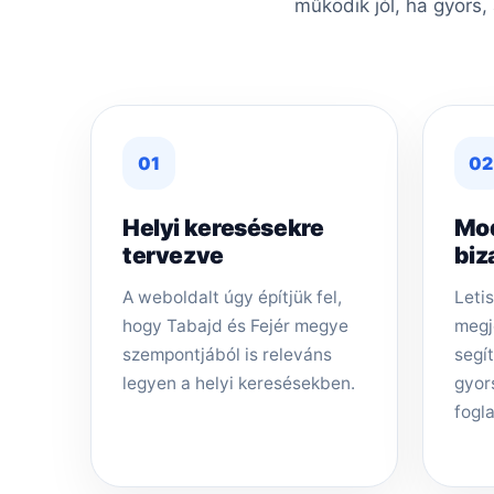
működik jól, ha gyors,
01
02
Helyi keresésekre
Mo
tervezve
biz
A weboldalt úgy építjük fel,
Letis
hogy Tabajd és Fejér megye
megj
szempontjából is releváns
segí
legyen a helyi keresésekben.
gyor
fogla