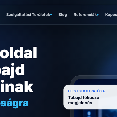
Szolgáltatási Területek
Blog
Referenciák
Kapcs
▾
▾
oldal
bajd
ainak
óságra
HELYI SEO STRATÉGIA
Tabajd fókuszú
ödésre
megjelenés