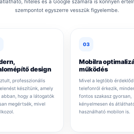
 átlátható, hiteles és a Google számára is könnyen érte
szempontot egyszerre vesszük figyelembe.
03
dern,
Mobilra optimalizá
alomépítő design
működés
ztult, professzionális
Mivel a legtöbb érdeklő
elenést készítünk, amely
telefonról érkezik, minde
t abban, hogy a látogatók
fontos szakasz gyorsan,
san megértsék, mivel
kényelmesen és átláthat
lkozol.
használható mobilon is.