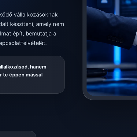
űködő vállalkozásoknak
alt készíteni, amely nem
lmat épít, bemutatja a
apcsolatfelvételét.
állalkozásod, hanem
or te éppen mással