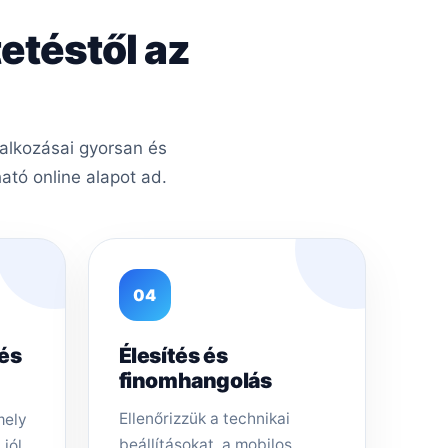
etéstől az
lalkozásai gyorsan és
tó online alapot ad.
04
tés
Élesítés és
finomhangolás
Ellenőrizzük a technikai
mely
beállításokat, a mobilos
 jól