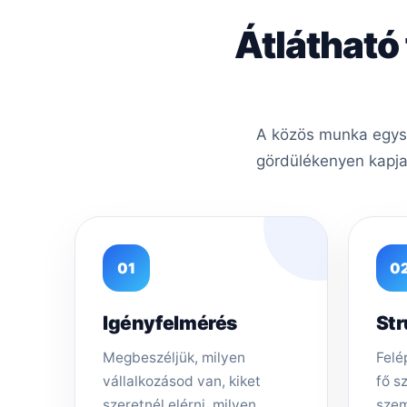
Átlátható
A közös munka egysze
gördülékenyen kapja
01
0
Igényfelmérés
Str
Megbeszéljük, milyen
Felép
vállalkozásod van, kiket
fő s
szeretnél elérni, milyen
szem