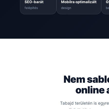
SEO-barát
Mobilra optimalizált
G
felépítés
design
be
Nem sabl
online
Tabajd területén is egyr