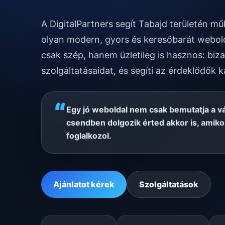
A DigitalPartners segít Tabajd területén m
olyan modern, gyors és keresőbarát webold
csak szép, hanem üzletileg is hasznos: biza
szolgáltatásaidat, és segíti az érdeklődők k
“
Egy jó weboldal nem csak bemutatja a v
csendben dolgozik érted akkor is, amik
foglalkozol.
Ajánlatot kérek
Szolgáltatások