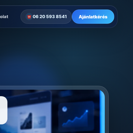
Ajánlatkérés
olat
06 20 593 8541
☎