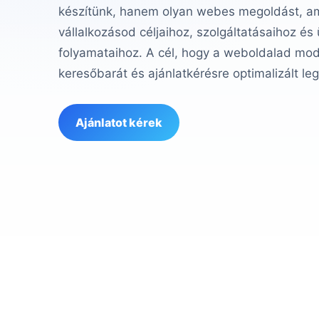
készítünk, hanem olyan webes megoldást, ame
vállalkozásod céljaihoz, szolgáltatásaihoz és
folyamataihoz. A cél, hogy a weboldalad mod
keresőbarát és ajánlatkérésre optimalizált le
Ajánlatot kérek