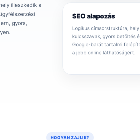
ly illeszkedik a
 ügyfélszerzési
SEO alapozás
ern, gyors,
Logikus címsorstruktúra, hely
gyen.
kulcsszavak, gyors betöltés é
Google-barát tartalmi felépít
a jobb online láthatóságért.
HOGYAN ZAJLIK?