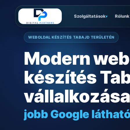
Szolgáltatások
Rólunk
▾
WEBOLDAL KÉSZÍTÉS TABAJD TERÜLETÉN
Modern web
készítés Ta
vállalkozás
jobb Google láthat
gyors mobilos műk