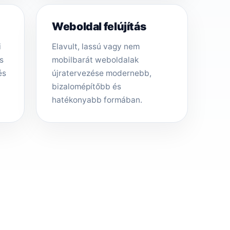
Weboldal felújítás
i
Elavult, lassú vagy nem
s
mobilbarát weboldalak
és
újratervezése modernebb,
bizalomépítőbb és
hatékonyabb formában.