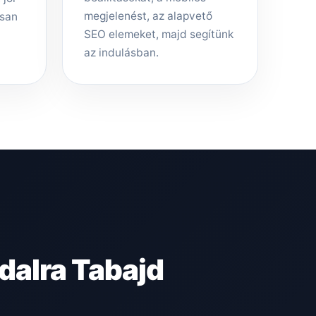
megjelenést, az alapvető
rsan
SEO elemeket, majd segítünk
az indulásban.
dalra Tabajd