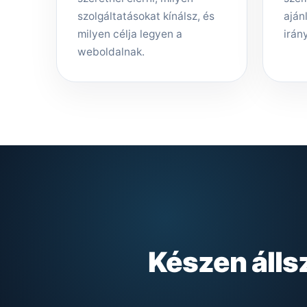
szolgáltatásokat kínálsz, és
aján
milyen célja legyen a
irány
weboldalnak.
Készen álls