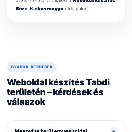
áttekintőt is, itt találod a
weboldal készítés
Bács-Kiskun megye
oldalunkat.
GYAKORI KÉRDÉSEK
Weboldal készítés Tabdi
területén – kérdések és
válaszok
Mennyibe kerül egy weboldal