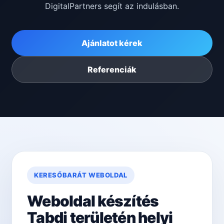
DigitalPartners segít az indulásban.
Ajánlatot kérek
Referenciák
KERESŐBARÁT WEBOLDAL
Weboldal készítés
Tabdi területén helyi