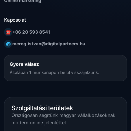
Online marketing
Kapcsolat
☎
+06 20 593 8541
@
mereg.istvan@digitalpartners.hu
Gyors válasz
Általában 1 munkanapon belül visszajelzünk.
Szolgáltatási területek
Országosan segítünk magyar vállalkozásoknak
modern online jelenléttel.