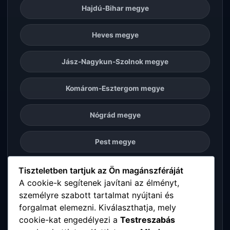
Hajdú-Bihar megye
Heves megye
Jász-Nagykun-Szolnok megye
Komárom-Esztergom megye
Nógrád megye
Pest megye
Somogy megye
Tiszteletben tartjuk az Ön magánszféráját
A cookie-k segítenek javítani az élményt,
személyre szabott tartalmat nyújtani és
Szabolcs-Szatmár-Bereg megye
forgalmat elemezni. Kiválaszthatja, mely
cookie-kat engedélyezi a
Testreszabás
Tolna megye