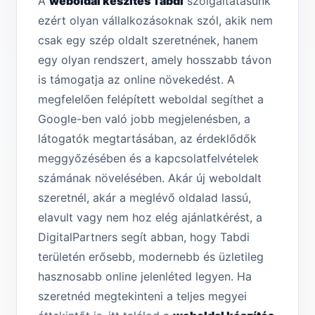
A
weboldal készítés Tabdi
szolgáltatásunk
ezért olyan vállalkozásoknak szól, akik nem
csak egy szép oldalt szeretnének, hanem
egy olyan rendszert, amely hosszabb távon
is támogatja az online növekedést. A
megfelelően felépített weboldal segíthet a
Google-ben való jobb megjelenésben, a
látogatók megtartásában, az érdeklődők
meggyőzésében és a kapcsolatfelvételek
számának növelésében. Akár új weboldalt
szeretnél, akár a meglévő oldalad lassú,
elavult vagy nem hoz elég ajánlatkérést, a
DigitalPartners segít abban, hogy Tabdi
területén erősebb, modernebb és üzletileg
hasznosabb online jelenléted legyen. Ha
szeretnéd megtekinteni a teljes megyei