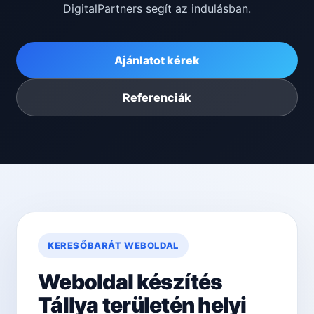
DigitalPartners segít az indulásban.
Ajánlatot kérek
Referenciák
KERESŐBARÁT WEBOLDAL
Weboldal készítés
Tállya területén helyi