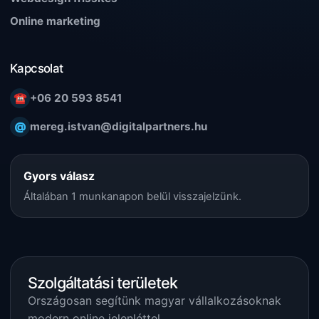
Online marketing
Kapcsolat
☎
+06 20 593 8541
@
mereg.istvan@digitalpartners.hu
Gyors válasz
Általában 1 munkanapon belül visszajelzünk.
Szolgáltatási területek
Országosan segítünk magyar vállalkozásoknak
modern online jelenléttel.