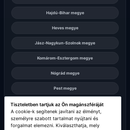
Hajdú-Bihar megye
Heves megye
Jász-Nagykun-Szolnok megye
Komárom-Esztergom megye
Nógrád megye
Pest megye
Somogy megye
Tiszteletben tartjuk az Ön magánszféráját
A cookie-k segítenek javítani az élményt,
személyre szabott tartalmat nyújtani és
Szabolcs-Szatmár-Bereg megye
forgalmat elemezni. Kiválaszthatja, mely