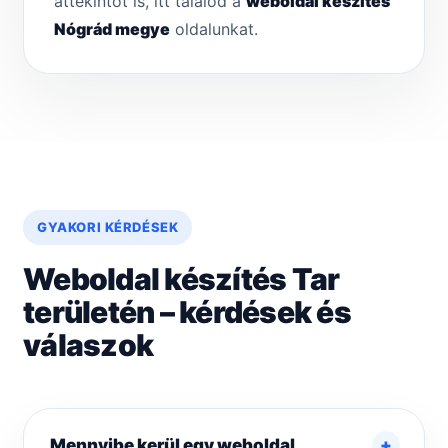
áttekintőt is, itt találod a
weboldal készítés
Nógrád megye
oldalunkat.
GYAKORI KÉRDÉSEK
Weboldal készítés Tar
területén – kérdések és
válaszok
Mennyibe kerül egy weboldal