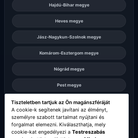
Hajdú-Bihar megye
Heves megye
Jász-Nagykun-Szolnok megye
Komárom-Esztergom megye
Nógrád megye
Pest megye
Somogy megye
Tiszteletben tartjuk az Ön magánszféráját
A cookie-k segítenek javítani az élményt,
személyre szabott tartalmat nyújtani és
Szabolcs-Szatmár-Bereg megye
forgalmat elemezni. Kiválaszthatja, mely
cookie-kat engedélyezi a
Testreszabás
Tolna megye