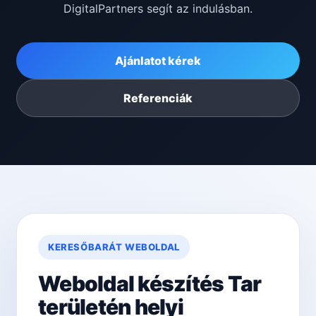
DigitalPartners segít az indulásban.
Ajánlatot kérek
Referenciák
KERESŐBARÁT WEBOLDAL
Weboldal készítés Tar
területén helyi