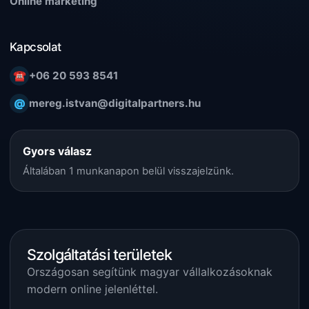
Online marketing
Kapcsolat
☎
+06 20 593 8541
@
mereg.istvan@digitalpartners.hu
Gyors válasz
Általában 1 munkanapon belül visszajelzünk.
Szolgáltatási területek
Országosan segítünk magyar vállalkozásoknak
modern online jelenléttel.