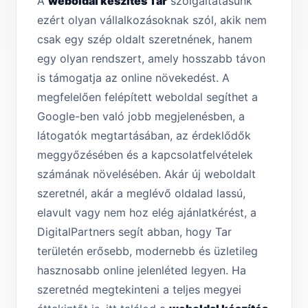
A
weboldal készítés Tar
szolgáltatásunk
ezért olyan vállalkozásoknak szól, akik nem
csak egy szép oldalt szeretnének, hanem
egy olyan rendszert, amely hosszabb távon
is támogatja az online növekedést. A
megfelelően felépített weboldal segíthet a
Google-ben való jobb megjelenésben, a
látogatók megtartásában, az érdeklődők
meggyőzésében és a kapcsolatfelvételek
számának növelésében. Akár új weboldalt
szeretnél, akár a meglévő oldalad lassú,
elavult vagy nem hoz elég ajánlatkérést, a
DigitalPartners segít abban, hogy Tar
területén erősebb, modernebb és üzletileg
hasznosabb online jelenléted legyen. Ha
szeretnéd megtekinteni a teljes megyei