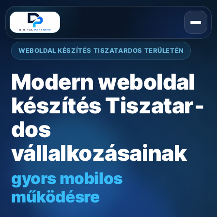
WEBOLDAL KÉSZÍTÉS TISZATAR­DOS TERÜLETÉN
Modern weboldal
készítés Tiszatar­
dos
vállalkozásainak
gyors mobilos
működésre