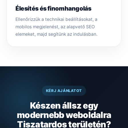
Élesítés és finomhangolás
Ellenőrizzük a technikai beállításokat, a
mobilos megjelenést, az alapvető SEO
elemeket, majd segítünk az indulásban.
KÉRJ AJÁNLATOT
Készen állsz egy
modernebb weboldalra
Tiszatar­dos területén?