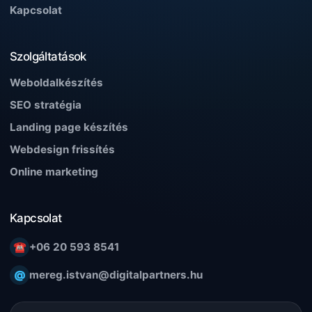
Kapcsolat
Szolgáltatások
Weboldalkészítés
SEO stratégia
Landing page készítés
Webdesign frissítés
Online marketing
Kapcsolat
☎
+06 20 593 8541
@
mereg.istvan@digitalpartners.hu