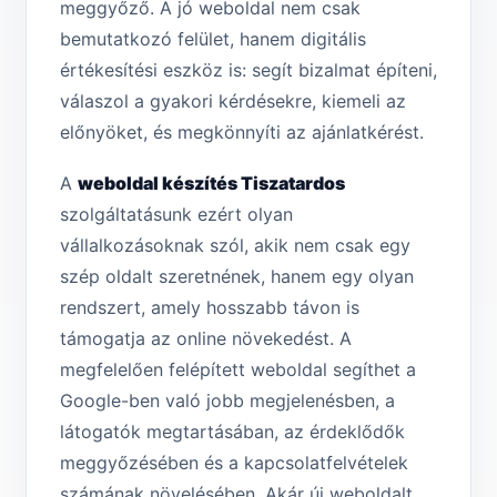
meggyőző. A jó weboldal nem csak
bemutatkozó felület, hanem digitális
értékesítési eszköz is: segít bizalmat építeni,
válaszol a gyakori kérdésekre, kiemeli az
előnyöket, és megkönnyíti az ajánlatkérést.
A
weboldal készítés Tiszatar­dos
szolgáltatásunk ezért olyan
vállalkozásoknak szól, akik nem csak egy
szép oldalt szeretnének, hanem egy olyan
rendszert, amely hosszabb távon is
támogatja az online növekedést. A
megfelelően felépített weboldal segíthet a
Google-ben való jobb megjelenésben, a
látogatók megtartásában, az érdeklődők
meggyőzésében és a kapcsolatfelvételek
számának növelésében. Akár új weboldalt