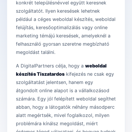
konkrét településnévvel együtt keresnek
szolgáltatót. Ilyen keresések lehetnek
például a céges weboldal készítés, weboldal
felújítás, keresőoptimalizálás vagy online
marketing témájú keresések, amelyeknél a
felhasználó gyorsan szeretne megbízható
megoldást találni.
A DigitalPartners célja, hogy a
weboldal
készítés Tiszatar­dos
kifejezés ne csak egy
szolgáltatást jelentsen, hanem egy
átgondolt online alapot is a vállalkozásod
számára. Egy jól felépített weboldal segíthet
abban, hogy a látogatók néhány másodperc
alatt megértsék, mivel foglalkozol, milyen
problémára kínálsz megoldást, miért
érdemes téged választani, és hogyan tudnak