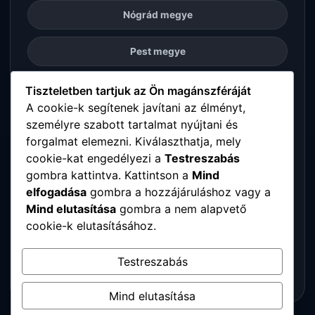
Nógrád megye
Pest megye
Somogy megye
Tiszteletben tartjuk az Ön magánszféráját
A cookie-k segítenek javítani az élményt,
személyre szabott tartalmat nyújtani és
Szabolcs-Szatmár-Bereg megye
forgalmat elemezni. Kiválaszthatja, mely
cookie-kat engedélyezi a
Testreszabás
Tolna megye
gombra kattintva. Kattintson a
Mind
elfogadása
gombra a hozzájáruláshoz vagy a
Vas megye
Mind elutasítása
gombra a nem alapvető
cookie-k elutasításához.
Veszprém megye
Testreszabás
Zala megye
Mind elutasítása