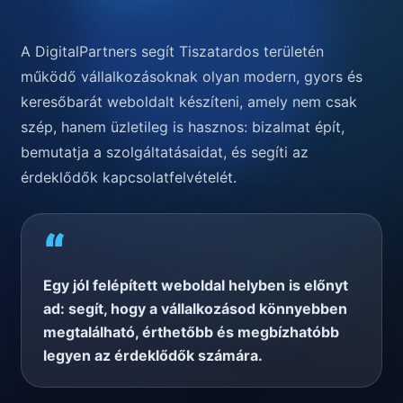
A DigitalPartners segít Tiszatar­dos területén
működő vállalkozásoknak olyan modern, gyors és
keresőbarát weboldalt készíteni, amely nem csak
szép, hanem üzletileg is hasznos: bizalmat épít,
bemutatja a szolgáltatásaidat, és segíti az
érdeklődők kapcsolatfelvételét.
“
Egy jól felépített weboldal helyben is előnyt
ad: segít, hogy a vállalkozásod könnyebben
megtalálható, érthetőbb és megbízhatóbb
legyen az érdeklődők számára.