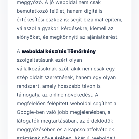
meggyőző. A jó weboldal nem csak
bemutatkozó felület, hanem digitális
értékesítési eszköz is: segít bizalmat építeni,
válaszol a gyakori kérdésekre, kiemeli az
előnyöket, és megkönnyíti az ajánlatkérést.
A
weboldal készítés Tömörkény
szolgáltatásunk ezért olyan
vállalkozásoknak szól, akik nem csak egy
szép oldalt szeretnének, hanem egy olyan
rendszert, amely hosszabb távon is
támogatja az online növekedést. A
megfelelően felépített weboldal segíthet a
Google-ben való jobb megjelenésben, a
látogatók megtartásában, az érdeklődők
meggyőzésében és a kapcsolatfelvételek
számának növelésében. Akár új weboldalt