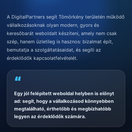
A DigitalPartners segít Tömörkény területén működő
vállalkozásoknak olyan modern, gyors és
keresőbarát weboldalt készíteni, amely nem csak
szép, hanem üzletileg is hasznos: bizalmat épít,
bemutatja a szolgáltatásaidat, és segíti az
érdeklődők kapcsolatfelvételét.
“
Egy jól felépített weboldal helyben is előnyt
ad: segít, hogy a vállalkozásod könnyebben
megtalálható, érthetőbb és megbízhatóbb
legyen az érdeklődők számára.