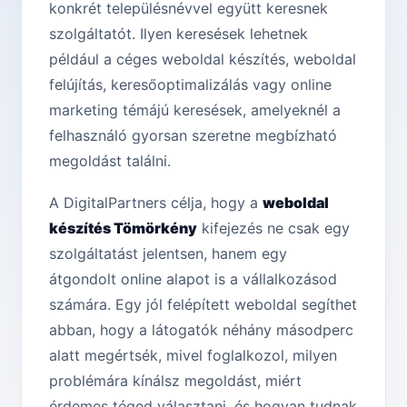
konkrét településnévvel együtt keresnek
szolgáltatót. Ilyen keresések lehetnek
például a céges weboldal készítés, weboldal
felújítás, keresőoptimalizálás vagy online
marketing témájú keresések, amelyeknél a
felhasználó gyorsan szeretne megbízható
megoldást találni.
A DigitalPartners célja, hogy a
weboldal
készítés Tömörkény
kifejezés ne csak egy
szolgáltatást jelentsen, hanem egy
átgondolt online alapot is a vállalkozásod
számára. Egy jól felépített weboldal segíthet
abban, hogy a látogatók néhány másodperc
alatt megértsék, mivel foglalkozol, milyen
problémára kínálsz megoldást, miért
érdemes téged választani, és hogyan tudnak