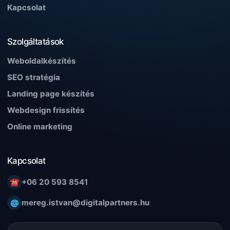
Kapcsolat
Szolgáltatások
Weboldalkészítés
SEO stratégia
Landing page készítés
Webdesign frissítés
Online marketing
Kapcsolat
☎
+06 20 593 8541
@
mereg.istvan@digitalpartners.hu