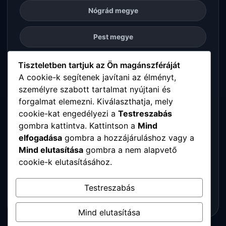
Nógrád megye
Pest megye
Somogy megye
Tiszteletben tartjuk az Ön magánszféráját
A cookie-k segítenek javítani az élményt,
személyre szabott tartalmat nyújtani és
Szabolcs-Szatmár-Bereg megye
forgalmat elemezni. Kiválaszthatja, mely
cookie-kat engedélyezi a
Testreszabás
Tolna megye
gombra kattintva. Kattintson a
Mind
elfogadása
gombra a hozzájáruláshoz vagy a
Vas megye
Mind elutasítása
gombra a nem alapvető
cookie-k elutasításához.
Veszprém megye
Testreszabás
Zala megye
Mind elutasítása