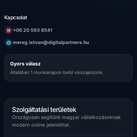
Kapcsolat
☎
+06 20 593 8541
@
mereg.istvan@digitalpartners.hu
Gyors válasz
Általában 1 munkanapon belül visszajelzünk.
Szolgáltatási területek
Országosan segítünk magyar vállalkozásoknak
modern online jelenléttel.