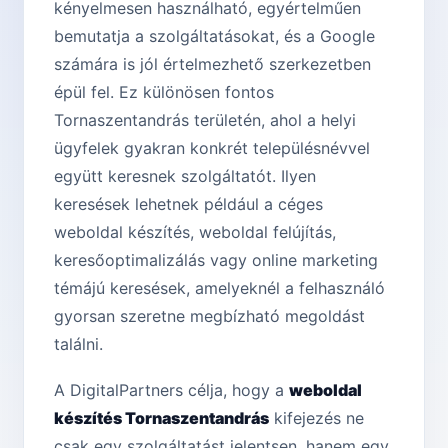
kényelmesen használható, egyértelműen
bemutatja a szolgáltatásokat, és a Google
számára is jól értelmezhető szerkezetben
épül fel. Ez különösen fontos
Tornaszentandrás területén, ahol a helyi
ügyfelek gyakran konkrét településnévvel
együtt keresnek szolgáltatót. Ilyen
keresések lehetnek például a céges
weboldal készítés, weboldal felújítás,
keresőoptimalizálás vagy online marketing
témájú keresések, amelyeknél a felhasználó
gyorsan szeretne megbízható megoldást
találni.
A DigitalPartners célja, hogy a
weboldal
készítés Tornaszentandrás
kifejezés ne
csak egy szolgáltatást jelentsen, hanem egy