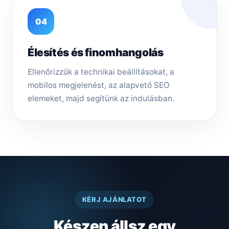
04
Élesítés és finomhangolás
Ellenőrizzük a technikai beállításokat, a
mobilos megjelenést, az alapvető SEO
elemeket, majd segítünk az indulásban.
KÉRJ AJÁNLATOT
Készen állsz egy