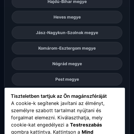
Hajdú-Bihar megye
Heves megye
Jász-Nagykun-Szolnok megye
Komárom-Esztergom megye
Nógrád megye
Pest megye
Somogy megye
Tiszteletben tartjuk az Ön magánszféráját
A cookie-k segítenek javítani az élményt,
személyre szabott tartalmat nyújtani és
Szabolcs-Szatmár-Bereg megye
forgalmat elemezni. Kiválaszthatja, mely
cookie-kat engedélyezi a
Testreszabás
Tolna megye
gombra kattintva. Kattintson a
Mind