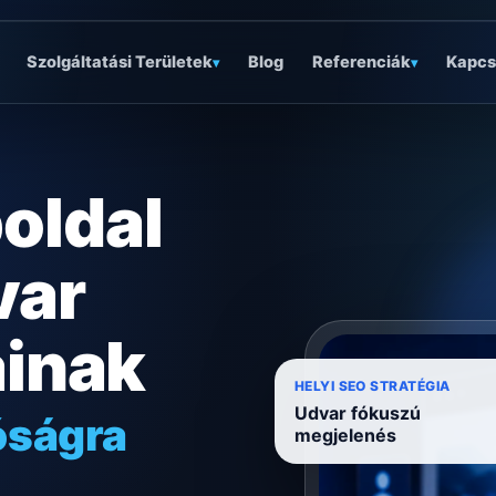
Szolgáltatási Területek
Blog
Referenciák
Kapcs
▾
▾
oldal
var
ainak
óságra
HELYI SEO STRATÉGIA
Udvar fókuszú
ködésre
megjelenés