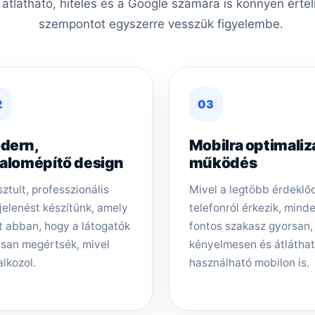
, átlátható, hiteles és a Google számára is könnyen érte
szempontot egyszerre vesszük figyelembe.
2
03
dern,
Mobilra optimaliz
zalomépítő design
működés
sztult, professzionális
Mivel a legtöbb érdeklő
elenést készítünk, amely
telefonról érkezik, mind
t abban, hogy a látogatók
fontos szakasz gyorsan,
san megértsék, mivel
kényelmesen és átlátha
alkozol.
használható mobilon is.