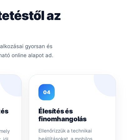
tetéstől az
lalkozásai gyorsan és
ató online alapot ad.
04
tés
Élesítés és
finomhangolás
Ellenőrizzük a technikai
amely
beállításokat, a mobilos
 jól