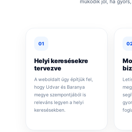
működik jól, ha gyors
01
0
Helyi keresésekre
Mo
tervezve
bi
A weboldalt úgy építjük fel,
Leti
hogy Udvar és Baranya
megj
megye szempontjából is
segí
releváns legyen a helyi
gyor
keresésekben.
fogl