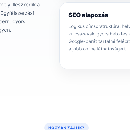
ely illeszkedik a
 ügyfélszerzési
SEO alapozás
ern, gyors,
Logikus címsorstruktúra, hely
gyen.
kulcsszavak, gyors betöltés 
Google-barát tartalmi felépí
a jobb online láthatóságért.
HOGYAN ZAJLIK?