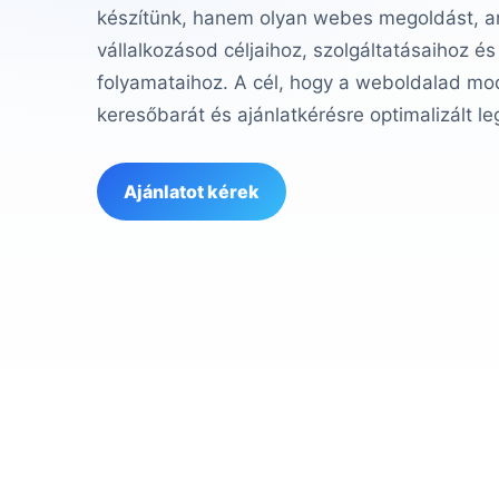
készítünk, hanem olyan webes megoldást, am
vállalkozásod céljaihoz, szolgáltatásaihoz és
folyamataihoz. A cél, hogy a weboldalad mod
keresőbarát és ajánlatkérésre optimalizált le
Ajánlatot kérek