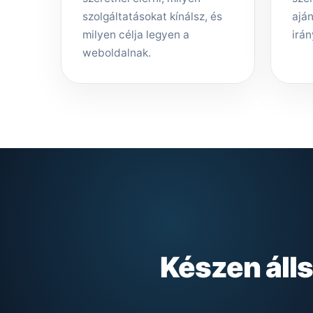
szolgáltatásokat kínálsz, és
aján
milyen célja legyen a
irán
weboldalnak.
Készen áll