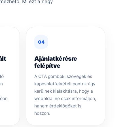
lmezhető. Mi ezt a négy
04
ált
Ajánlatkérésre
felépítve
dő
A CTA gombok, szövegek és
en
kapcsolatfelvételi pontok úgy
kerülnek kialakításra, hogy a
tóan
weboldal ne csak informáljon,
hanem érdeklődőket is
hozzon.