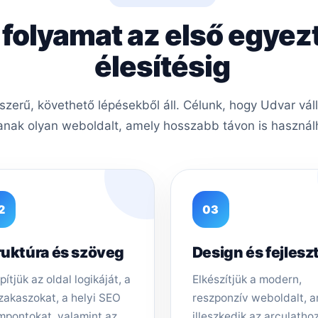
 folyamat az első egyez
élesítésig
erű, követhető lépésekből áll. Célunk, hogy Udvar vál
nak olyan weboldalt, amely hosszabb távon is használh
2
03
ruktúra és szöveg
Design és fejlesz
pítjük az oldal logikáját, a
Elkészítjük a modern,
zakaszokat, a helyi SEO
reszponzív weboldalt, 
mpontokat, valamint az
illeszkedik az arculathoz,