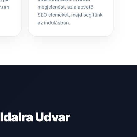
megjelenést, az alapvető
rsan
SEO elemeket, majd segítünk
az indulásban.
dalra Udvar