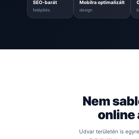
SEO-barát
Mobilra optimalizált
felépítés
design
b
Nem sabl
online
Udvar területén is egyr