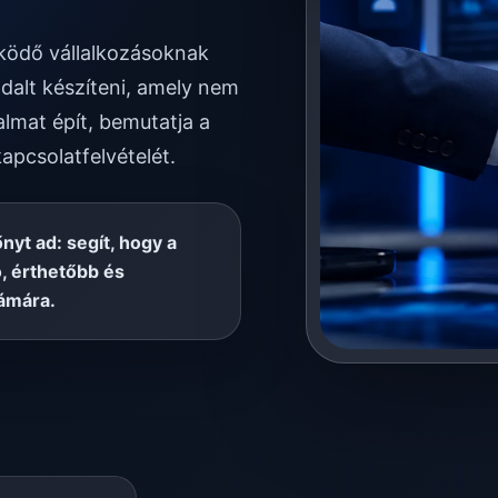
űködő vállalkozásoknak
dalt készíteni, amely nem
almat épít, bemutatja a
kapcsolatfelvételét.
őnyt ad: segít, hogy a
, érthetőbb és
ámára.