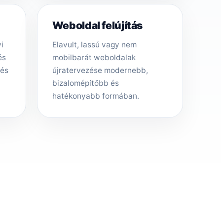
Weboldal felújítás
i
Elavult, lassú vagy nem
és
mobilbarát weboldalak
tés
újratervezése modernebb,
bizalomépítőbb és
hatékonyabb formában.