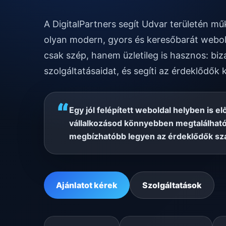
A DigitalPartners segít Udvar területén m
olyan modern, gyors és keresőbarát webol
csak szép, hanem üzletileg is hasznos: biz
szolgáltatásaidat, és segíti az érdeklődők 
“
Egy jól felépített weboldal helyben is el
vállalkozásod könnyebben megtalálható
megbízhatóbb legyen az érdeklődők sz
Ajánlatot kérek
Szolgáltatások