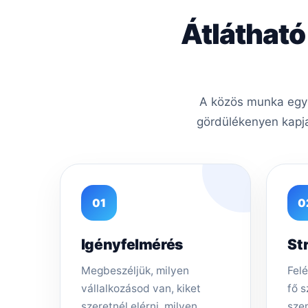
Átlátható
A közös munka egysz
gördülékenyen kapja
01
0
Igényfelmérés
St
Megbeszéljük, milyen
Felé
vállalkozásod van, kiket
fő s
szeretnél elérni, milyen
sze