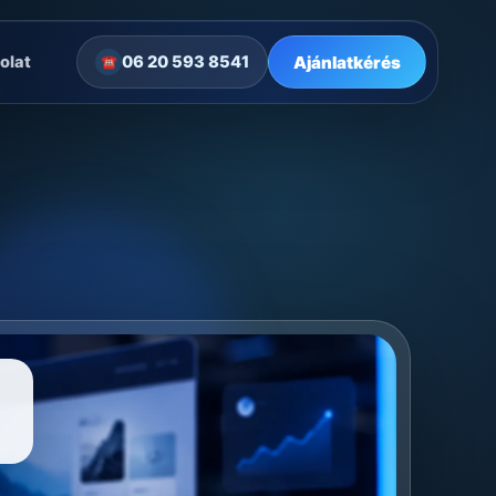
Ajánlatkérés
olat
06 20 593 8541
☎