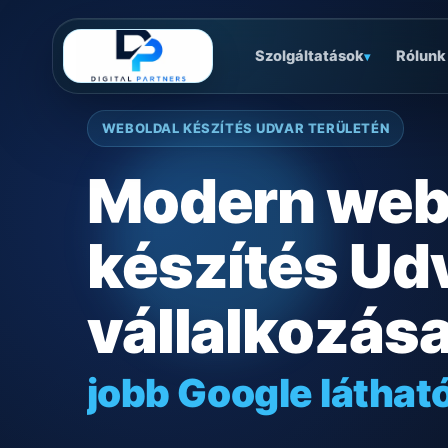
Szolgáltatások
Rólunk
▾
WEBOLDAL KÉSZÍTÉS UDVAR TERÜLETÉN
Modern web
készítés Ud
vállalkozás
jobb Google láthat
gyors mobilos mű