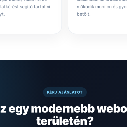
latkérést segítő tartalmi
működik mobilon és gyo
yt.
betölt.
KÉRJ AJÁNLATOT
sz egy modernebb webol
területén?