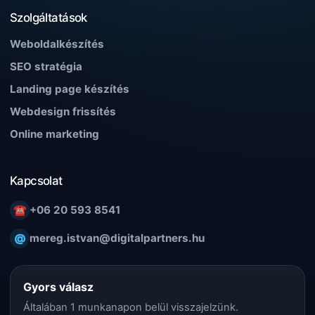
Szolgáltatások
Weboldalkészítés
SEO stratégia
Landing page készítés
Webdesign frissítés
Online marketing
Kapcsolat
☎
+06 20 593 8541
@
mereg.istvan@digitalpartners.hu
Gyors válasz
Általában 1 munkanapon belül visszajelzünk.