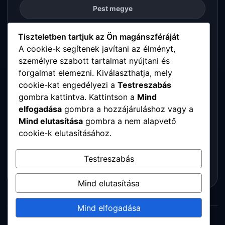
Pest megye
Somogy megye
Tiszteletben tartjuk az Ön magánszféráját
A cookie-k segítenek javítani az élményt,
személyre szabott tartalmat nyújtani és
Szabolcs-Szatmár-Bereg megye
forgalmat elemezni. Kiválaszthatja, mely
cookie-kat engedélyezi a
Testreszabás
Tolna megye
gombra kattintva. Kattintson a
Mind
elfogadása
gombra a hozzájáruláshoz vagy a
Vas megye
Mind elutasítása
gombra a nem alapvető
cookie-k elutasításához.
Veszprém megye
Testreszabás
Zala megye
Mind elutasítása
Mind elfogadása
© 2026 Digitalpartners. Minden jog fenntartva.