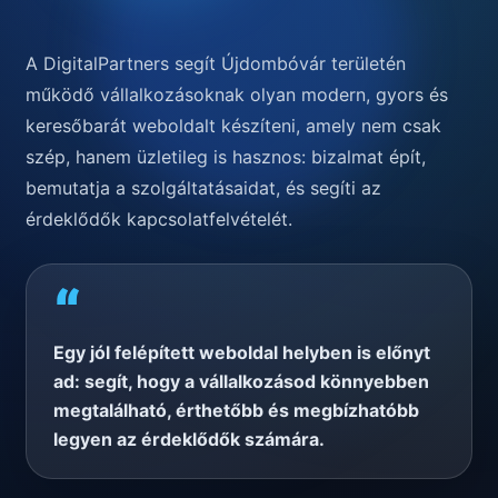
A DigitalPartners segít Újdombóvár területén
működő vállalkozásoknak olyan modern, gyors és
keresőbarát weboldalt készíteni, amely nem csak
szép, hanem üzletileg is hasznos: bizalmat épít,
bemutatja a szolgáltatásaidat, és segíti az
érdeklődők kapcsolatfelvételét.
“
Egy jól felépített weboldal helyben is előnyt
ad: segít, hogy a vállalkozásod könnyebben
megtalálható, érthetőbb és megbízhatóbb
legyen az érdeklődők számára.