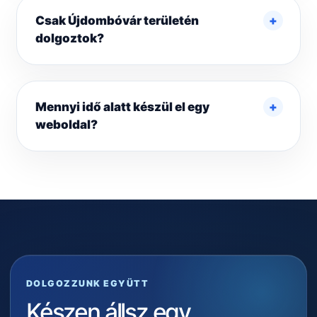
Csak Újdombóvár területén
dolgoztok?
Mennyi idő alatt készül el egy
weboldal?
DOLGOZZUNK EGYÜTT
Készen állsz egy