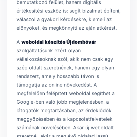
bemutatkozó felület, hanem digitális
értékesítési eszköz is: segít bizalmat építeni,
válaszol a gyakori kérdésekre, kiemeli az
előnyöket, és megkönnyíti az ajánlatkérést.
A
weboldal készítés Újdombóvár
szolgáltatásunk ezért olyan
vállalkozásoknak szól, akik nem csak egy
szép oldalt szeretnének, hanem egy olyan
rendszert, amely hosszabb távon is
támogatja az online növekedést. A
megfelelően felépített weboldal segíthet a
Google-ben való jobb megjelenésben, a
látogatók megtartásában, az érdeklődők
meggyőzésében és a kapcsolatfelvételek
számának növelésében. Akár új weboldalt
szeretnél, akár a meglévő oldalad lassú,