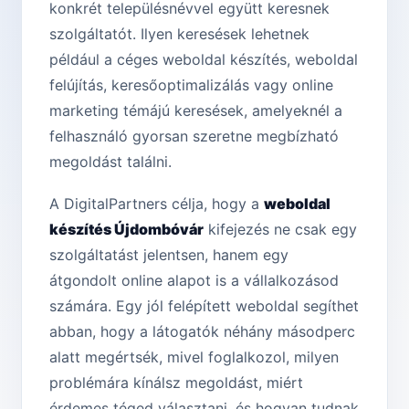
konkrét településnévvel együtt keresnek
szolgáltatót. Ilyen keresések lehetnek
például a céges weboldal készítés, weboldal
felújítás, keresőoptimalizálás vagy online
marketing témájú keresések, amelyeknél a
felhasználó gyorsan szeretne megbízható
megoldást találni.
A DigitalPartners célja, hogy a
weboldal
készítés Újdombóvár
kifejezés ne csak egy
szolgáltatást jelentsen, hanem egy
átgondolt online alapot is a vállalkozásod
számára. Egy jól felépített weboldal segíthet
abban, hogy a látogatók néhány másodperc
alatt megértsék, mivel foglalkozol, milyen
problémára kínálsz megoldást, miért
érdemes téged választani, és hogyan tudnak