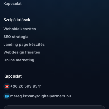
Kapcsolat
Szolgáltatások
Weboldalkészítés
SEO stratégia
Landing page készítés
Webdesign frissítés
Online marketing
Kapcsolat
☎
+06 20 593 8541
@
mereg.istvan@digitalpartners.hu