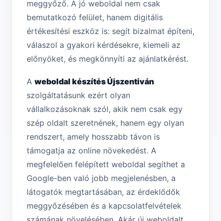
meggyőző. A jó weboldal nem csak
bemutatkozó felület, hanem digitális
értékesítési eszköz is: segít bizalmat építeni,
válaszol a gyakori kérdésekre, kiemeli az
előnyöket, és megkönnyíti az ajánlatkérést.
A
weboldal készítés Újszentiván
szolgáltatásunk ezért olyan
vállalkozásoknak szól, akik nem csak egy
szép oldalt szeretnének, hanem egy olyan
rendszert, amely hosszabb távon is
támogatja az online növekedést. A
megfelelően felépített weboldal segíthet a
Google-ben való jobb megjelenésben, a
látogatók megtartásában, az érdeklődők
meggyőzésében és a kapcsolatfelvételek
számának növelésében. Akár új weboldalt