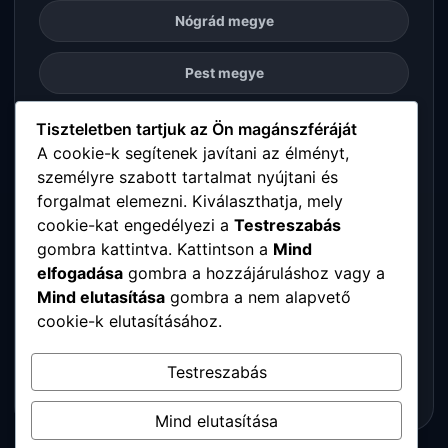
Nógrád megye
Pest megye
Somogy megye
Tiszteletben tartjuk az Ön magánszféráját
A cookie-k segítenek javítani az élményt,
személyre szabott tartalmat nyújtani és
Szabolcs-Szatmár-Bereg megye
forgalmat elemezni. Kiválaszthatja, mely
cookie-kat engedélyezi a
Testreszabás
Tolna megye
gombra kattintva. Kattintson a
Mind
elfogadása
gombra a hozzájáruláshoz vagy a
Vas megye
Mind elutasítása
gombra a nem alapvető
cookie-k elutasításához.
Veszprém megye
Testreszabás
Zala megye
Mind elutasítása