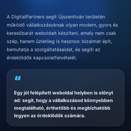
A DigitalPartners segít Újszentiván területén
működő vállalkozásoknak olyan modern, gyors és
keresőbarát weboldalt készíteni, amely nem csak
szép, hanem üzletileg is hasznos: bizalmat épít,
bemutatja a szolgáltatásaidat, és segíti az
érdeklődők kapcsolatfelvételét.
“
Egy jól felépített weboldal helyben is előnyt
ad: segít, hogy a vállalkozásod könnyebben
megtalálható, érthetőbb és megbízhatóbb
legyen az érdeklődők számára.