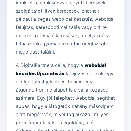
konkrét településnévvel együtt keresnek
szolgáltatót. Ilyen keresések lehetnek
például a céges weboldal készítés, weboldal
felújítás, keresőoptimalizálás vagy online
marketing témájú keresések, amelyeknél a
felhasználó gyorsan szeretne megbízható
megoldást találni.
A DigitalPartners célja, hogy a
weboldal
készítés Újszentiván
kifejezés ne csak egy
szolgáltatást jelentsen, hanem egy
átgondolt online alapot is a vállalkozásod
számára. Egy jól felépített weboldal segíthet
abban, hogy a látogatók néhány másodperc
alatt megértsék, mivel foglalkozol, milyen
problémára kínálsz megoldást, miért
érdemes téged választani, és hogyan tudnak