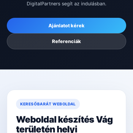
DigitalPartners segít az indulásban.
Ajánlatot kérek
Referenciák
KERESŐBARÁT WEBOLDAL
Weboldal készítés Vág
területén helyi