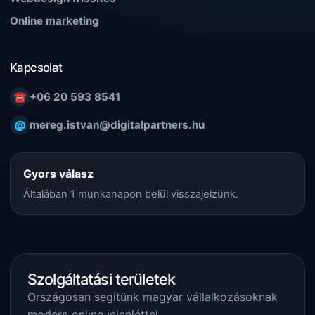
Online marketing
Kapcsolat
☎
+06 20 593 8541
@
mereg.istvan@digitalpartners.hu
Gyors válasz
Általában 1 munkanapon belül visszajelzünk.
Szolgáltatási területek
Országosan segítünk magyar vállalkozásoknak
modern online jelenléttel.