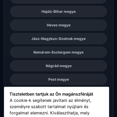
Hajdú-Bihar megye
Heves megye
Jász-Nagykun-Szolnok megye
Komárom-Esztergom megye
Nógrád megye
Pest megye
Somogy megye
Tiszteletben tartjuk az Ön magánszféráját
A cookie-k segítenek javítani az élményt,
személyre szabott tartalmat nyújtani és
Szabolcs-Szatmár-Bereg megye
forgalmat elemezni. Kiválaszthatja, mely