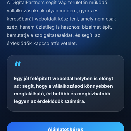
A DigitalPartners segít Vág területén működő
vállalkozásoknak olyan modern, gyors és
keresőbarát weboldalt készíteni, amely nem csak
szép, hanem üzletileg is hasznos: bizalmat épít,
bemutatja a szolgáltatásaidat, és segíti az
érdeklődők kapcsolatfelvételét.
“
Egy jól felépített weboldal helyben is előnyt
ad: segít, hogy a vállalkozásod könnyebben
megtalálható, érthetőbb és megbízhatóbb
legyen az érdeklődők számára.
Ajánlatot kérek