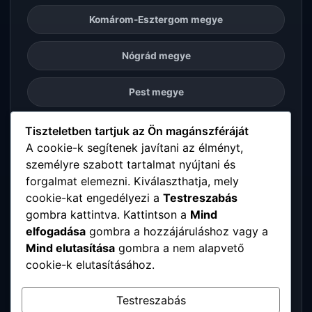
Komárom-Esztergom megye
Nógrád megye
Pest megye
Somogy megye
Tiszteletben tartjuk az Ön magánszféráját
A cookie-k segítenek javítani az élményt,
személyre szabott tartalmat nyújtani és
Szabolcs-Szatmár-Bereg megye
forgalmat elemezni. Kiválaszthatja, mely
cookie-kat engedélyezi a
Testreszabás
Tolna megye
gombra kattintva. Kattintson a
Mind
elfogadása
gombra a hozzájáruláshoz vagy a
Vas megye
Mind elutasítása
gombra a nem alapvető
cookie-k elutasításához.
Veszprém megye
Testreszabás
Zala megye