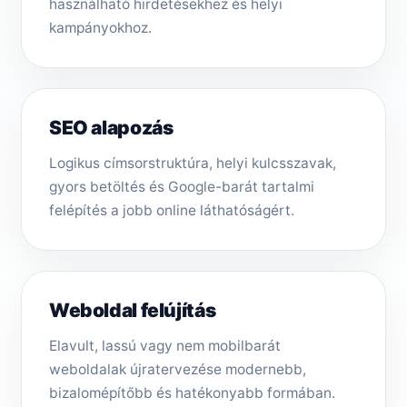
használható hirdetésekhez és helyi
kampányokhoz.
SEO alapozás
Logikus címsorstruktúra, helyi kulcsszavak,
gyors betöltés és Google-barát tartalmi
felépítés a jobb online láthatóságért.
Weboldal felújítás
Elavult, lassú vagy nem mobilbarát
weboldalak újratervezése modernebb,
bizalomépítőbb és hatékonyabb formában.