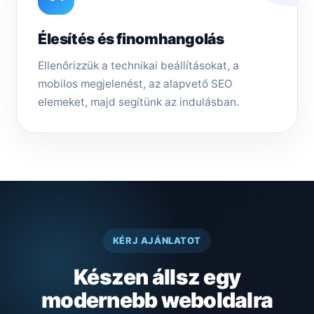
Élesítés és finomhangolás
Ellenőrizzük a technikai beállításokat, a
mobilos megjelenést, az alapvető SEO
elemeket, majd segítünk az indulásban.
KÉRJ AJÁNLATOT
Készen állsz egy
modernebb weboldalra