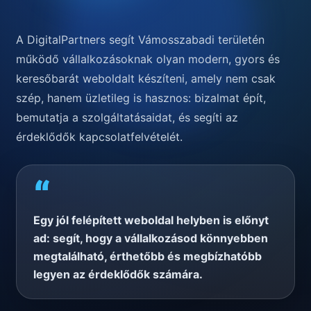
A DigitalPartners segít Vámosszabadi területén
működő vállalkozásoknak olyan modern, gyors és
keresőbarát weboldalt készíteni, amely nem csak
szép, hanem üzletileg is hasznos: bizalmat épít,
bemutatja a szolgáltatásaidat, és segíti az
érdeklődők kapcsolatfelvételét.
“
Egy jól felépített weboldal helyben is előnyt
ad: segít, hogy a vállalkozásod könnyebben
megtalálható, érthetőbb és megbízhatóbb
legyen az érdeklődők számára.