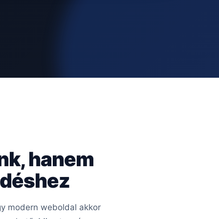
ünk, hanem
kedéshez
 Egy modern weboldal akkor