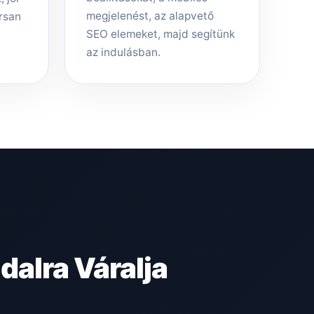
megjelenést, az alapvető
rsan
SEO elemeket, majd segítünk
az indulásban.
alra Váralja