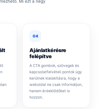
lmezhető. Mi ezt a négy
04
ált
Ajánlatkérésre
felépítve
dő
A CTA gombok, szövegek és
en
kapcsolatfelvételi pontok úgy
kerülnek kialakításra, hogy a
tóan
weboldal ne csak informáljon,
hanem érdeklődőket is
hozzon.