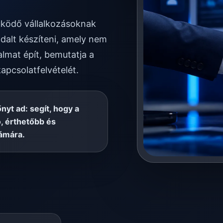
működő vállalkozásoknak
dalt készíteni, amely nem
almat épít, bemutatja a
kapcsolatfelvételét.
őnyt ad: segít, hogy a
, érthetőbb és
ámára.