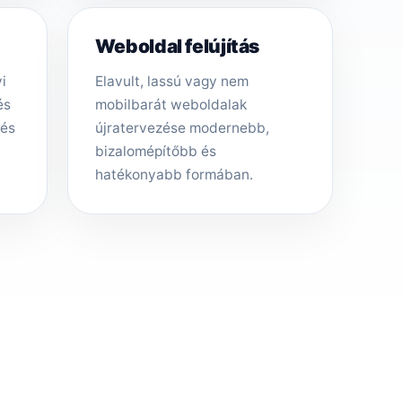
Weboldal felújítás
i
Elavult, lassú vagy nem
és
mobilbarát weboldalak
tés
újratervezése modernebb,
bizalomépítőbb és
hatékonyabb formában.