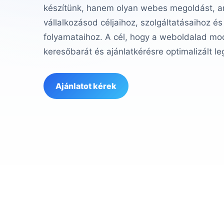
készítünk, hanem olyan webes megoldást, am
vállalkozásod céljaihoz, szolgáltatásaihoz és
folyamataihoz. A cél, hogy a weboldalad mod
keresőbarát és ajánlatkérésre optimalizált le
Ajánlatot kérek