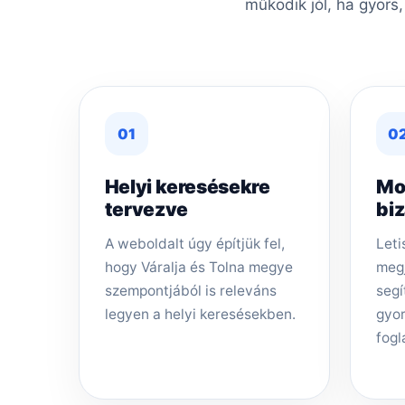
működik jól, ha gyors
01
0
Helyi keresésekre
Mo
tervezve
bi
A weboldalt úgy építjük fel,
Leti
hogy Váralja és Tolna megye
megj
szempontjából is releváns
segí
legyen a helyi keresésekben.
gyor
fogl