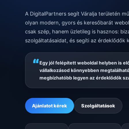
A DigitalPartners segít Váralja területén 
olyan modern, gyors és keresőbarát webol
csak szép, hanem üzletileg is hasznos: biz
szolgáltatásaidat, és segíti az érdeklődők 
“
Egy jól felépített weboldal helyben is el
vállalkozásod könnyebben megtalálható
megbízhatóbb legyen az érdeklődők sz
Ajánlatot kérek
Szolgáltatások