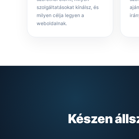
szolgáltatásokat kínálsz, és
aján
milyen célja legyen a
irán
weboldalnak.
Készen álls