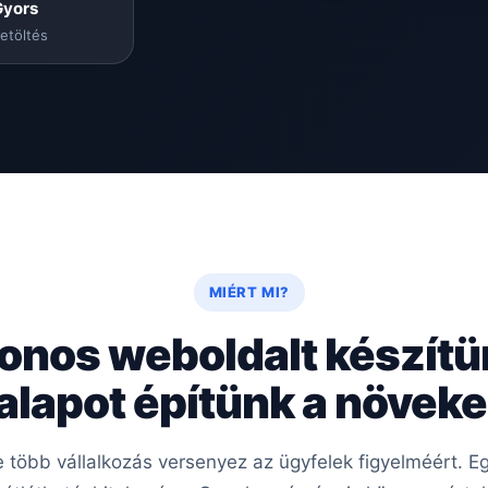
Gyors
etöltés
MIÉRT MI?
onos weboldalt készít
 alapot építünk a növe
re több vállalkozás versenyez az ügyfelek figyelméért.