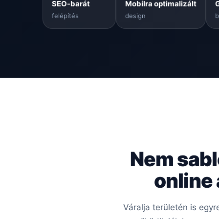
SEO-barát
Mobilra optimalizált
felépítés
design
b
Nem sabl
online
Váralja területén is egy