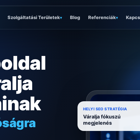
Szolgáltatási Területek
Blog
Referenciák
Kapcs
▾
▾
oldal
alja
ainak
óságra
HELYI SEO STRATÉGIA
Váralja fókuszú
ködésre
megjelenés