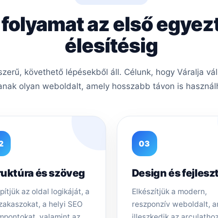
 folyamat az első egyez
élesítésig
erű, követhető lépésekből áll. Célunk, hogy Váralja vál
nak olyan weboldalt, amely hosszabb távon is használh
2
03
ruktúra és szöveg
Design és fejlesz
pítjük az oldal logikáját, a
Elkészítjük a modern,
zakaszokat, a helyi SEO
reszponzív weboldalt, 
mpontokat, valamint az
illeszkedik az arculathoz,