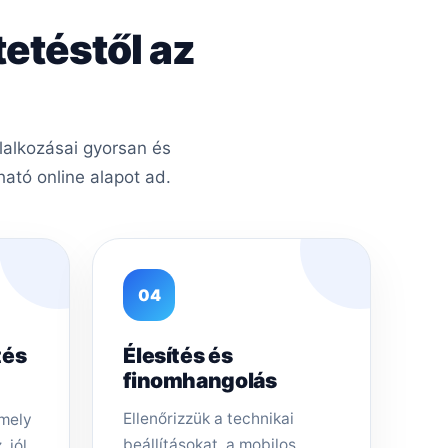
tetéstől az
lalkozásai gyorsan és
ató online alapot ad.
04
tés
Élesítés és
finomhangolás
Ellenőrizzük a technikai
amely
beállításokat, a mobilos
 jól