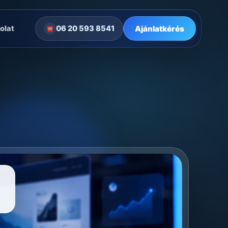
Ajánlatkérés
olat
06 20 593 8541
☎