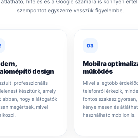
, átlátható, hiteles és a Google számára is könnyen érte
szempontot egyszerre vesszük figyelembe.
2
03
dern,
Mobilra optimaliz
zalomépítő design
működés
sztult, professzionális
Mivel a legtöbb érdeklő
elenést készítünk, amely
telefonról érkezik, mind
t abban, hogy a látogatók
fontos szakasz gyorsan,
san megértsék, mivel
kényelmesen és átlátha
alkozol.
használható mobilon is.