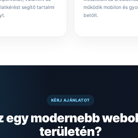
latkérést segítő tartalmi
működik mobilon és gyo
yt.
betölt.
KÉRJ AJÁNLATOT
z egy modernebb webold
területén?