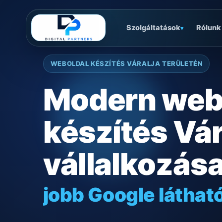
Szolgáltatások
Rólunk
▾
WEBOLDAL KÉSZÍTÉS VÁRALJA TERÜLETÉN
Modern web
készítés Vár
vállalkozás
jobb Google láthat
gyors mobilos mű