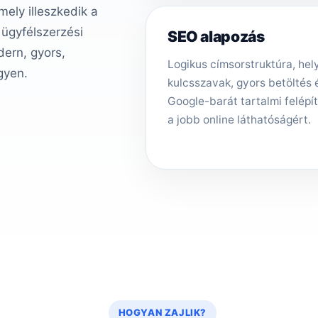
ely illeszkedik a
 ügyfélszerzési
SEO alapozás
ern, gyors,
Logikus címsorstruktúra, hely
gyen.
kulcsszavak, gyors betöltés 
Google-barát tartalmi felépí
a jobb online láthatóságért.
HOGYAN ZAJLIK?