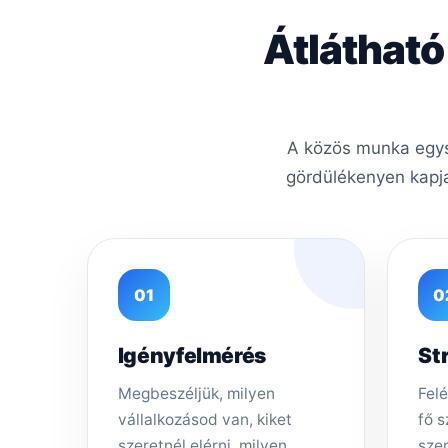
Átlátható
A közös munka egysz
gördülékenyen kapja
01
0
Igényfelmérés
St
Megbeszéljük, milyen
Felé
vállalkozásod van, kiket
fő s
szeretnél elérni, milyen
sze