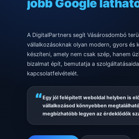
gyors mobilos mű
A DigitalPartners segít Vásárosdombó ter
vállalkozásoknak olyan modern, gyors és 
készíteni, amely nem csak szép, hanem üzl
bizalmat épít, bemutatja a szolgáltatásaida
kapcsolatfelvételét.
“
Egy jól felépített weboldal helyben is el
vállalkozásod könnyebben megtalálható
megbízhatóbb legyen az érdeklődők sz