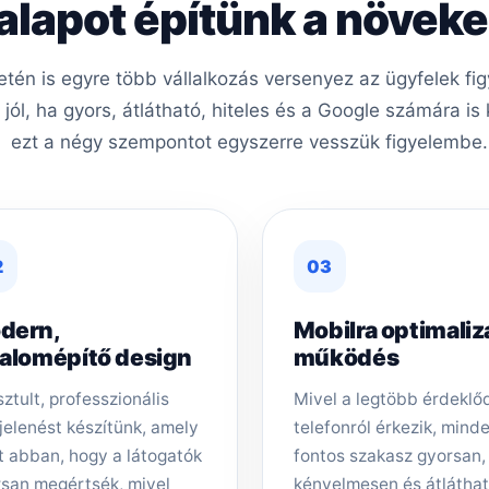
 alapot építünk a növe
tén is egyre több vállalkozás versenyez az ügyfelek fi
ól, ha gyors, átlátható, hiteles és a Google számára i
ezt a négy szempontot egyszerre vesszük figyelembe.
2
03
dern,
Mobilra optimaliz
zalomépítő design
működés
sztult, professzionális
Mivel a legtöbb érdeklő
elenést készítünk, amely
telefonról érkezik, mind
t abban, hogy a látogatók
fontos szakasz gyorsan,
san megértsék, mivel
kényelmesen és átlátha