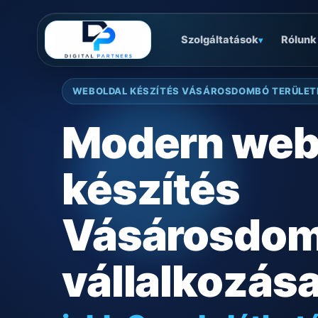
Szolgáltatások
Rólunk
▾
WEBOLDAL KÉSZÍTÉS VÁSÁROSDOMBÓ TERÜLET
Modern web
készítés
Vásárosdo
vállalkozás
jobb Google láthat