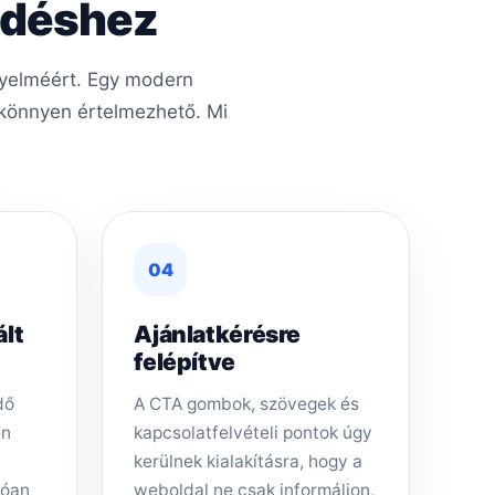
kedéshez
gyelméért. Egy modern
s könnyen értelmezhető. Mi
04
ált
Ajánlatkérésre
felépítve
dő
A CTA gombok, szövegek és
en
kapcsolatfelvételi pontok úgy
kerülnek kialakításra, hogy a
tóan
weboldal ne csak informáljon,