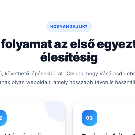
HOGYAN ZAJLIK?
 folyamat az első egyez
élesítésig
, követhető lépésekből áll. Célunk, hogy Vásárosdombó
nak olyan weboldalt, amely hosszabb távon is használh
2
03