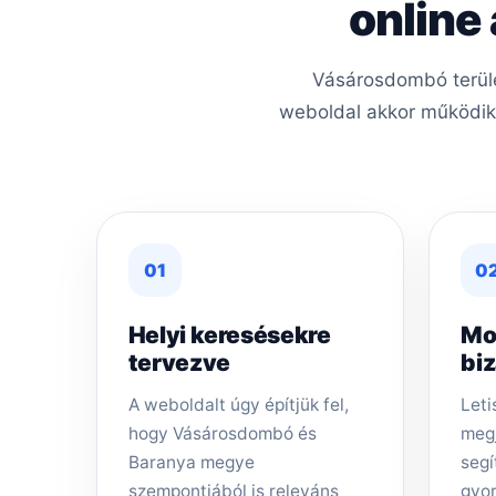
online
Vásárosdombó terüle
weboldal akkor működik j
01
0
Helyi keresésekre
Mo
tervezve
bi
A weboldalt úgy építjük fel,
Leti
hogy Vásárosdombó és
megj
Baranya megye
segí
szempontjából is releváns
gyor