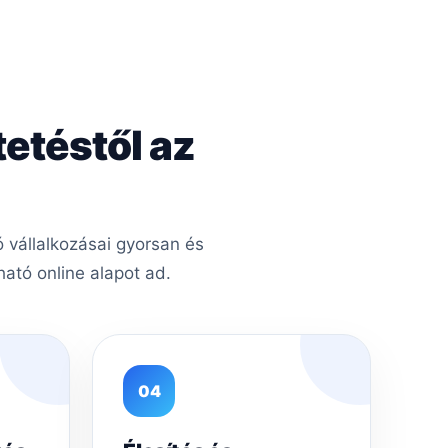
tetéstől az
 vállalkozásai gyorsan és
ató online alapot ad.
04