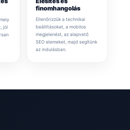
tés
Élesítés és
finomhangolás
Ellenőrizzük a technikai
amely
beállításokat, a mobilos
 jól
megjelenést, az alapvető
rsan
SEO elemeket, majd segítünk
az indulásban.