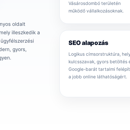
Vásárosdombó területén
működő vállalkozásoknak.
nyos oldalt
ely illeszkedik a
 ügyfélszerzési
SEO alapozás
ern, gyors,
Logikus címsorstruktúra, hely
gyen.
kulcsszavak, gyors betöltés 
Google-barát tartalmi felépí
a jobb online láthatóságért.