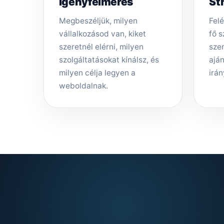
Igényfelmérés
St
Megbeszéljük, milyen
Felé
vállalkozásod van, kiket
fő s
szeretnél elérni, milyen
sze
szolgáltatásokat kínálsz, és
aján
milyen célja legyen a
irán
weboldalnak.