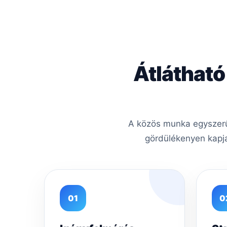
Átlátható
A közös munka egyszerű
gördülékenyen kapja
01
0