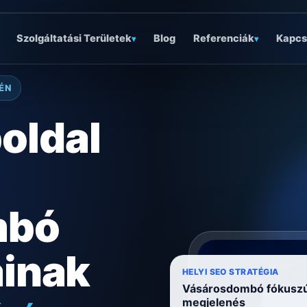
Szolgáltatási Területek
Blog
Referenciák
Kapcs
▾
▾
ÉN
oldal
mbó
ainak
HELYI SEO STRATÉGIA
óságra
Vásárosdombó fókusz
megjelenés