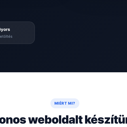
Gyors
etöltés
MIÉRT MI?
onos weboldalt készít