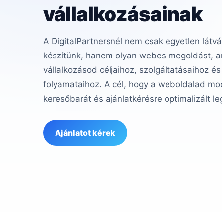
vállalkozásainak
A DigitalPartnersnél nem csak egyetlen látvá
készítünk, hanem olyan webes megoldást, am
vállalkozásod céljaihoz, szolgáltatásaihoz és
folyamataihoz. A cél, hogy a weboldalad mod
keresőbarát és ajánlatkérésre optimalizált le
Ajánlatot kérek