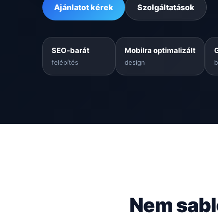
Ajánlatot kérek
Szolgáltatások
SEO-barát
Mobilra optimalizált
felépítés
design
b
Nem sabl