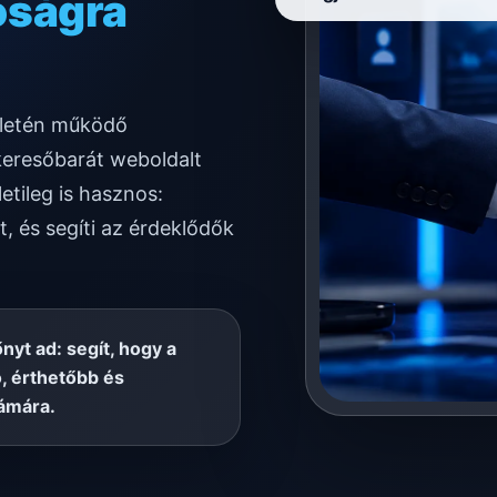
ködésre
ületén működő
keresőbarát weboldalt
etileg is hasznos:
t, és segíti az érdeklődők
őnyt ad: segít, hogy a
, érthetőbb és
ámára.