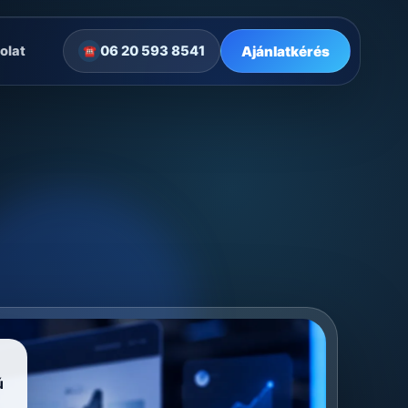
Ajánlatkérés
olat
06 20 593 8541
☎
ú