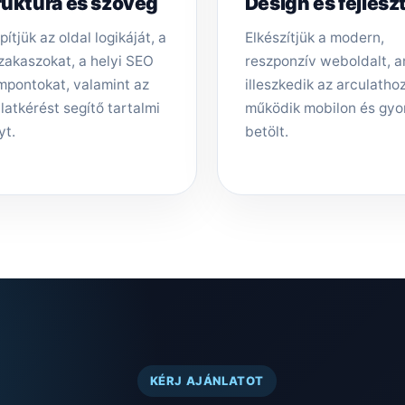
ruktúra és szöveg
Design és fejlesz
pítjük az oldal logikáját, a
Elkészítjük a modern,
zakaszokat, a helyi SEO
reszponzív weboldalt, 
mpontokat, valamint az
illeszkedik az arculathoz,
latkérést segítő tartalmi
működik mobilon és gyo
yt.
betölt.
KÉRJ AJÁNLATOT