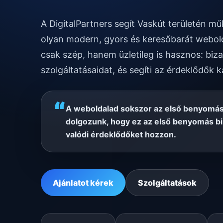
A DigitalPartners segít Vaskút területén m
olyan modern, gyors és keresőbarát webold
csak szép, hanem üzletileg is hasznos: biza
szolgáltatásaidat, és segíti az érdeklődők k
“
A weboldalad sokszor az első benyomás 
dolgozunk, hogy ez az első benyomás bi
valódi érdeklődőket hozzon.
Ajánlatot kérek
Szolgáltatások