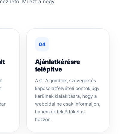
lmezhető. Mi ezt a négy
04
lt
Ajánlatkérésre
felépítve
dő
A CTA gombok, szövegek és
n
kapcsolatfelvételi pontok úgy
kerülnek kialakításra, hogy a
óan
weboldal ne csak informáljon,
hanem érdeklődőket is
hozzon.