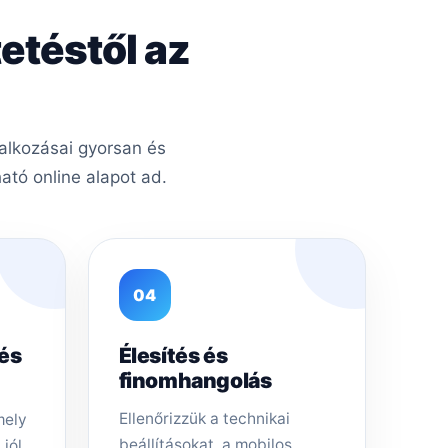
etéstől az
lalkozásai gyorsan és
tó online alapot ad.
04
tés
Élesítés és
finomhangolás
Ellenőrizzük a technikai
mely
beállításokat, a mobilos
 jól