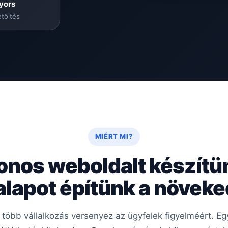
yors
töltés
MIÉRT MI?
onos weboldalt készítü
 alapot építünk a növek
e több vállalkozás versenyez az ügyfelek figyelméért. 