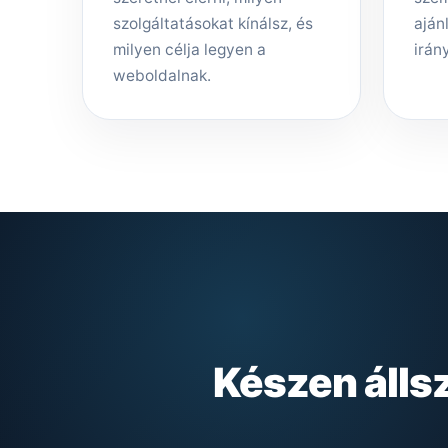
szolgáltatásokat kínálsz, és
aján
milyen célja legyen a
irány
weboldalnak.
Készen álls