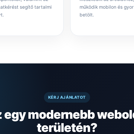
latkérést segítő tartalmi
működik mobilon és gyo
t.
betölt.
KÉRJ AJÁNLATOT
z egy modernebb webol
területén?