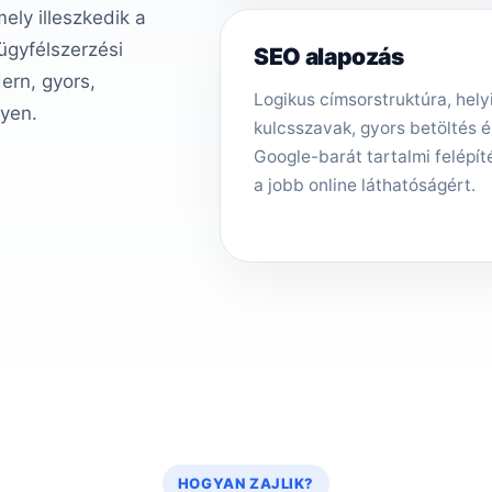
ly illeszkedik a
 ügyfélszerzési
SEO alapozás
ern, gyors,
Logikus címsorstruktúra, hely
gyen.
kulcsszavak, gyors betöltés é
Google-barát tartalmi felépít
a jobb online láthatóságért.
HOGYAN ZAJLIK?