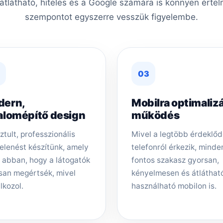
 átlátható, hiteles és a Google számára is könnyen érte
szempontot egyszerre vesszük figyelembe.
03
dern,
Mobilra optimalizá
alomépítő design
működés
ztult, professzionális
Mivel a legtöbb érdeklő
elenést készítünk, amely
telefonról érkezik, minde
t abban, hogy a látogatók
fontos szakasz gyorsan,
san megértsék, mivel
kényelmesen és átláthat
lkozol.
használható mobilon is.