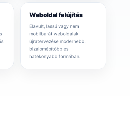
Weboldal felújítás
i
Elavult, lassú vagy nem
s
mobilbarát weboldalak
és
újratervezése modernebb,
bizalomépítőbb és
hatékonyabb formában.