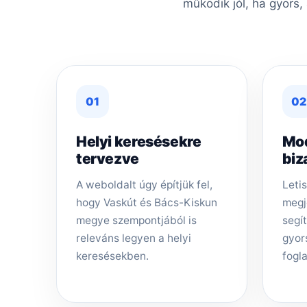
működik jól, ha gyors,
01
02
Helyi keresésekre
Mo
tervezve
biz
A weboldalt úgy építjük fel,
Letis
hogy Vaskút és Bács-Kiskun
megj
megye szempontjából is
segí
releváns legyen a helyi
gyor
keresésekben.
fogla