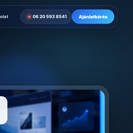
Ajánlatkérés
olat
06 20 593 8541
☎