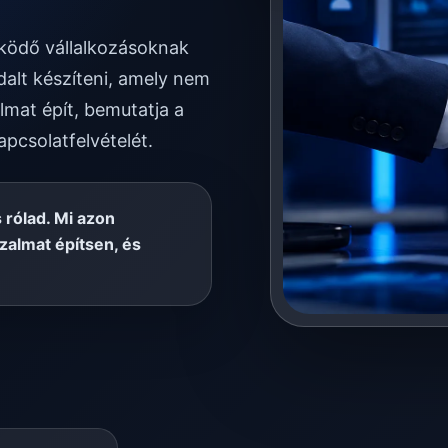
űködő vállalkozásoknak
alt készíteni, amely nem
lmat épít, bemutatja a
apcsolatfelvételét.
rólad. Mi azon
zalmat építsen, és