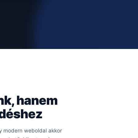
nk, hanem
edéshez
Egy modern weboldal akkor