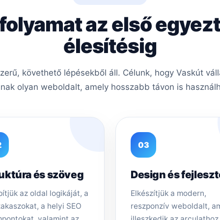
 folyamat az első egyezt
élesítésig
rű, követhető lépésekből áll. Célunk, hogy Vaskút vál
nak olyan weboldalt, amely hosszabb távon is használha
2
03
uktúra és szöveg
Design és fejlesz
ítjük az oldal logikáját, a
Elkészítjük a modern,
zakaszokat, a helyi SEO
reszponzív weboldalt, a
pontokat, valamint az
illeszkedik az arculathoz,