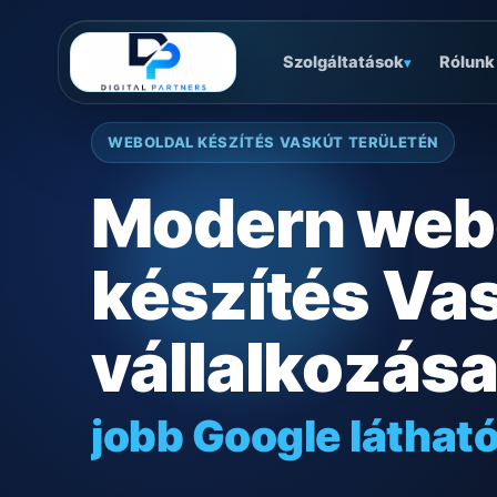
Szolgáltatások
Rólunk
▾
WEBOLDAL KÉSZÍTÉS VASKÚT TERÜLETÉN
Modern web
készítés Va
vállalkozás
jobb Google láthat
gyors mobilos műk