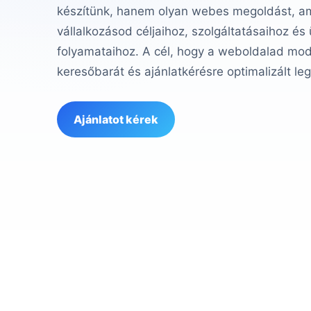
készítünk, hanem olyan webes megoldást, ame
vállalkozásod céljaihoz, szolgáltatásaihoz és
folyamataihoz. A cél, hogy a weboldalad mod
keresőbarát és ajánlatkérésre optimalizált le
Ajánlatot kérek