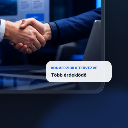
KONVERZIÓRA TERVEZVE
Több érdeklődő