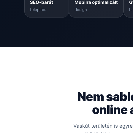
SEO-barát
Mobilra optimalizált
G
felépítés
design
be
Nem sabl
online
Vaskút területén is egyr