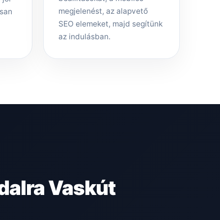
megjelenést, az alapvető
rsan
SEO elemeket, majd segítünk
az indulásban.
dalra Vaskút