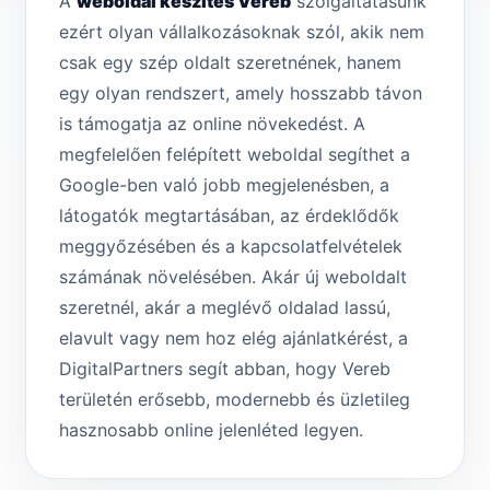
A
weboldal készítés Vereb
szolgáltatásunk
ezért olyan vállalkozásoknak szól, akik nem
csak egy szép oldalt szeretnének, hanem
egy olyan rendszert, amely hosszabb távon
is támogatja az online növekedést. A
megfelelően felépített weboldal segíthet a
Google-ben való jobb megjelenésben, a
látogatók megtartásában, az érdeklődők
meggyőzésében és a kapcsolatfelvételek
számának növelésében. Akár új weboldalt
szeretnél, akár a meglévő oldalad lassú,
elavult vagy nem hoz elég ajánlatkérést, a
DigitalPartners segít abban, hogy Vereb
területén erősebb, modernebb és üzletileg
hasznosabb online jelenléted legyen.