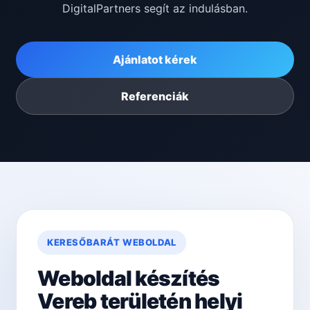
DigitalPartners segít az indulásban.
Ajánlatot kérek
Referenciák
KERESŐBARÁT WEBOLDAL
Weboldal készítés
Vereb területén helyi