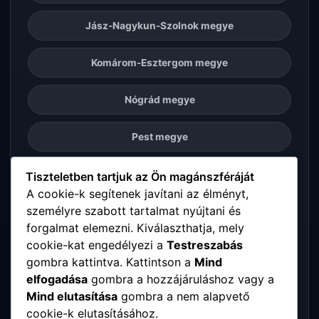
Jász-Nagykun-Szolnok megye
Komárom-Esztergom megye
Nógrád megye
Pest megye
Somogy megye
Tiszteletben tartjuk az Ön magánszféráját
A cookie-k segítenek javítani az élményt,
személyre szabott tartalmat nyújtani és
Szabolcs-Szatmár-Bereg megye
forgalmat elemezni. Kiválaszthatja, mely
cookie-kat engedélyezi a
Testreszabás
Tolna megye
gombra kattintva. Kattintson a
Mind
elfogadása
gombra a hozzájáruláshoz vagy a
Vas megye
Mind elutasítása
gombra a nem alapvető
cookie-k elutasításához.