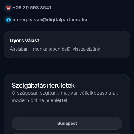
☎
+06 20 593 8541
@
mereg.istvan@digitalpartners.hu
Gyors válasz
Általában 1 munkanapon belül visszajelzünk.
Szolgáltatási területek
Országosan segítünk magyar vállalkozásoknak
modern online jelenléttel.
Budapest