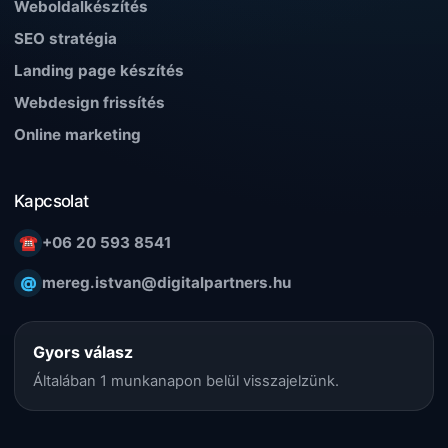
Weboldalkészítés
SEO stratégia
Landing page készítés
Webdesign frissítés
Online marketing
Kapcsolat
☎
+06 20 593 8541
@
mereg.istvan@digitalpartners.hu
Gyors válasz
Általában 1 munkanapon belül visszajelzünk.