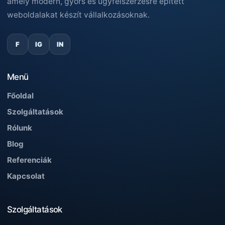
amely modern, gyors és ügyfélszerzésre épített
weboldalakat készít vállalkozásoknak.
F
IG
IN
Menü
Főoldal
Szolgáltatások
Rólunk
Blog
Referenciák
Kapcsolat
Szolgáltatások