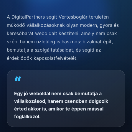
A DigitalPartners segít Vértesboglár területén
működő vállalkozásoknak olyan modern, gyors és
keresőbarát weboldalt készíteni, amely nem csak
szép, hanem üzletileg is hasznos: bizalmat épít,
bemutatja a szolgáltatásaidat, és segíti az
érdeklődők kapcsolatfelvételét.
“
Egy jó weboldal nem csak bemutatja a
vállalkozásod, hanem csendben dolgozik
érted akkor is, amikor te éppen mással
foglalkozol.