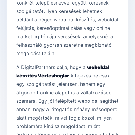
konkrét településnévvel együtt keresnek
szolgáltatót. Ilyen keresések lehetnek
például a céges weboldal készítés, weboldal
felújítás, keresőoptimalizálás vagy online
marketing témájú keresések, amelyeknél a
felhasználó gyorsan szeretne megbízható
megoldást találni.
A DigitalPartners célja, hogy a
weboldal
készítés Vértesboglár
kifejezés ne csak
egy szolgáltatást jelentsen, hanem egy
átgondolt online alapot is a vállalkozásod
számára. Egy jól felépített weboldal segíthet
abban, hogy a látogatók néhány másodperc
alatt megértsék, mivel foglalkozol, milyen
problémára kínálsz megoldást, miért
érdemes téged választani, és hogyan tudnak