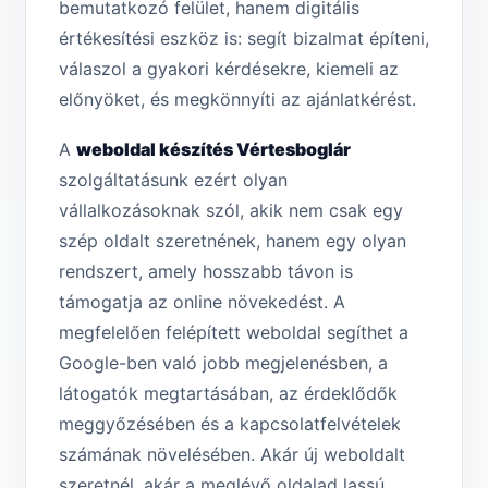
bemutatkozó felület, hanem digitális
értékesítési eszköz is: segít bizalmat építeni,
válaszol a gyakori kérdésekre, kiemeli az
előnyöket, és megkönnyíti az ajánlatkérést.
A
weboldal készítés Vértesboglár
szolgáltatásunk ezért olyan
vállalkozásoknak szól, akik nem csak egy
szép oldalt szeretnének, hanem egy olyan
rendszert, amely hosszabb távon is
támogatja az online növekedést. A
megfelelően felépített weboldal segíthet a
Google-ben való jobb megjelenésben, a
látogatók megtartásában, az érdeklődők
meggyőzésében és a kapcsolatfelvételek
számának növelésében. Akár új weboldalt
szeretnél, akár a meglévő oldalad lassú,