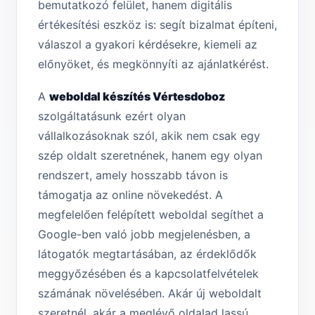
bemutatkozó felület, hanem digitális
értékesítési eszköz is: segít bizalmat építeni,
válaszol a gyakori kérdésekre, kiemeli az
előnyöket, és megkönnyíti az ajánlatkérést.
A
weboldal készítés Vértesdoboz
szolgáltatásunk ezért olyan
vállalkozásoknak szól, akik nem csak egy
szép oldalt szeretnének, hanem egy olyan
rendszert, amely hosszabb távon is
támogatja az online növekedést. A
megfelelően felépített weboldal segíthet a
Google-ben való jobb megjelenésben, a
látogatók megtartásában, az érdeklődők
meggyőzésében és a kapcsolatfelvételek
számának növelésében. Akár új weboldalt
szeretnél, akár a meglévő oldalad lassú,