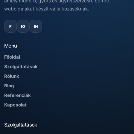
amely modern, gyors és ügyfélszerzésre épített
weboldalakat készít vállalkozásoknak.
F
IG
IN
Menü
Főoldal
Szolgáltatások
Rólunk
Blog
Referenciák
Kapcsolat
Szolgáltatások