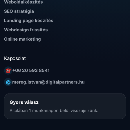
Weboldalkészítés
SEO stratégia
Landing page készítés
Webdesign frissítés
Online marketing
Kapcsolat
☎
+06 20 593 8541
@
mereg.istvan@digitalpartners.hu
Gyors válasz
Általában 1 munkanapon belül visszajelzünk.