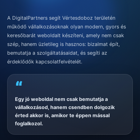
A DigitalPartners segít Vértesdoboz területén
működő vállalkozásoknak olyan modern, gyors és
keresőbarát weboldalt készíteni, amely nem csak
szép, hanem üzletileg is hasznos: bizalmat épít,
bemutatja a szolgáltatásaidat, és segíti az
érdeklődők kapcsolatfelvételét.
“
Egy jó weboldal nem csak bemutatja a
vállalkozásod, hanem csendben dolgozik
érted akkor is, amikor te éppen mással
foglalkozol.