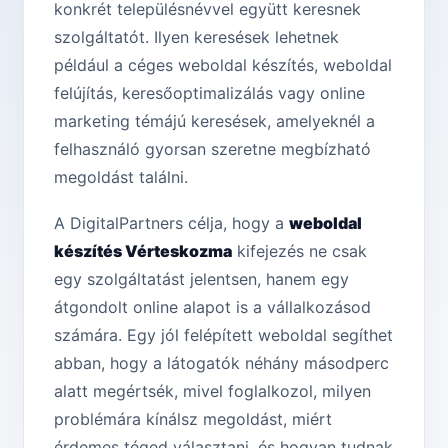
konkrét településnévvel együtt keresnek
szolgáltatót. Ilyen keresések lehetnek
például a céges weboldal készítés, weboldal
felújítás, keresőoptimalizálás vagy online
marketing témájú keresések, amelyeknél a
felhasználó gyorsan szeretne megbízható
megoldást találni.
A DigitalPartners célja, hogy a
weboldal
készítés Vérteskozma
kifejezés ne csak
egy szolgáltatást jelentsen, hanem egy
átgondolt online alapot is a vállalkozásod
számára. Egy jól felépített weboldal segíthet
abban, hogy a látogatók néhány másodperc
alatt megértsék, mivel foglalkozol, milyen
problémára kínálsz megoldást, miért
érdemes téged választani, és hogyan tudnak