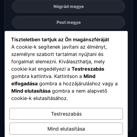
Nógrád megye
Pest megye
Somogy megye
Tiszteletben tartjuk az Ön magánszféráját
A cookie-k segítenek javítani az élményt,
személyre szabott tartalmat nyújtani és
Szabolcs-Szatmár-Bereg megye
forgalmat elemezni. Kiválaszthatja, mely
cookie-kat engedélyezi a
Testreszabás
Tolna megye
gombra kattintva. Kattintson a
Mind
elfogadása
gombra a hozzájáruláshoz vagy a
Vas megye
Mind elutasítása
gombra a nem alapvető
cookie-k elutasításához.
Veszprém megye
Testreszabás
Zala megye
Mind elutasítása