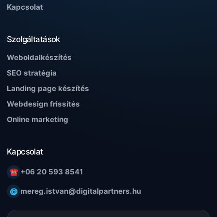
Kapcsolat
Szolgáltatások
Weboldalkészítés
SEO stratégia
Landing page készítés
Webdesign frissítés
Online marketing
Kapcsolat
☎
+06 20 593 8541
@
mereg.istvan@digitalpartners.hu