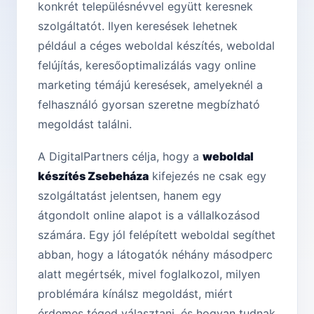
konkrét településnévvel együtt keresnek
szolgáltatót. Ilyen keresések lehetnek
például a céges weboldal készítés, weboldal
felújítás, keresőoptimalizálás vagy online
marketing témájú keresések, amelyeknél a
felhasználó gyorsan szeretne megbízható
megoldást találni.
A DigitalPartners célja, hogy a
weboldal
készítés Zsebeháza
kifejezés ne csak egy
szolgáltatást jelentsen, hanem egy
átgondolt online alapot is a vállalkozásod
számára. Egy jól felépített weboldal segíthet
abban, hogy a látogatók néhány másodperc
alatt megértsék, mivel foglalkozol, milyen
problémára kínálsz megoldást, miért
érdemes téged választani, és hogyan tudnak