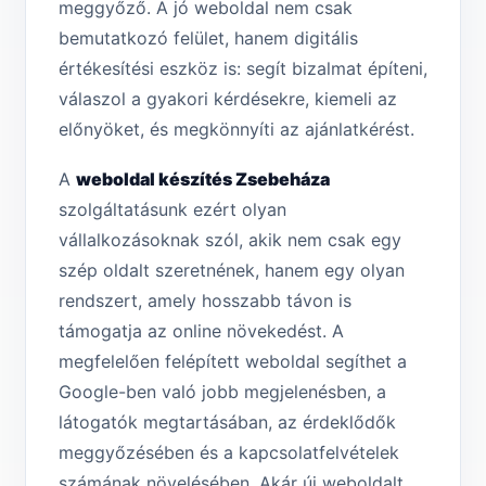
meggyőző. A jó weboldal nem csak
bemutatkozó felület, hanem digitális
értékesítési eszköz is: segít bizalmat építeni,
válaszol a gyakori kérdésekre, kiemeli az
előnyöket, és megkönnyíti az ajánlatkérést.
A
weboldal készítés Zsebeháza
szolgáltatásunk ezért olyan
vállalkozásoknak szól, akik nem csak egy
szép oldalt szeretnének, hanem egy olyan
rendszert, amely hosszabb távon is
támogatja az online növekedést. A
megfelelően felépített weboldal segíthet a
Google-ben való jobb megjelenésben, a
látogatók megtartásában, az érdeklődők
meggyőzésében és a kapcsolatfelvételek
számának növelésében. Akár új weboldalt