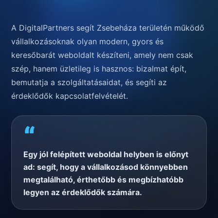
A DigitalPartners segít Zsebeháza területén működő
vállalkozásoknak olyan modern, gyors és
keresőbarát weboldalt készíteni, amely nem csak
szép, hanem üzletileg is hasznos: bizalmat épít,
bemutatja a szolgáltatásaidat, és segíti az
érdeklődők kapcsolatfelvételét.
“
Egy jól felépített weboldal helyben is előnyt
ad: segít, hogy a vállalkozásod könnyebben
megtalálható, érthetőbb és megbízhatóbb
legyen az érdeklődők számára.