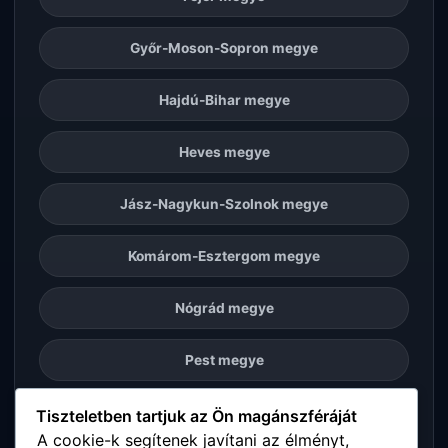
Győr-Moson-Sopron megye
Hajdú-Bihar megye
Heves megye
Jász-Nagykun-Szolnok megye
Komárom-Esztergom megye
Nógrád megye
Pest megye
Somogy megye
Tiszteletben tartjuk az Ön magánszféráját
A cookie-k segítenek javítani az élményt,