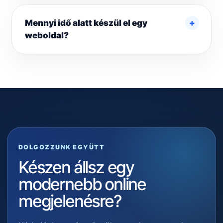
Mennyi idő alatt készül el egy
weboldal?
DOLGOZZUNK EGYÜTT
Készen állsz egy
modernebb online
megjelenésre?