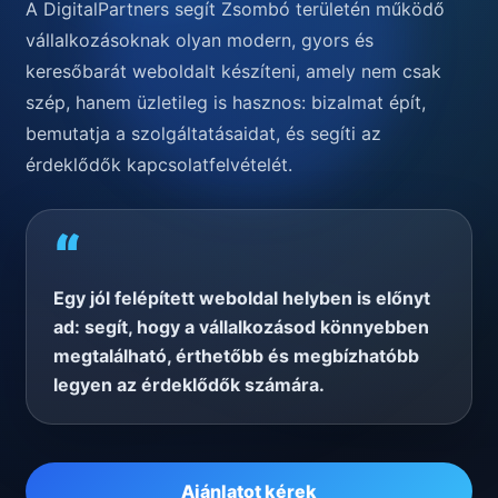
A DigitalPartners segít Zsombó területén működő
vállalkozásoknak olyan modern, gyors és
keresőbarát weboldalt készíteni, amely nem csak
szép, hanem üzletileg is hasznos: bizalmat épít,
bemutatja a szolgáltatásaidat, és segíti az
érdeklődők kapcsolatfelvételét.
“
Egy jól felépített weboldal helyben is előnyt
ad: segít, hogy a vállalkozásod könnyebben
megtalálható, érthetőbb és megbízhatóbb
legyen az érdeklődők számára.
Ajánlatot kérek